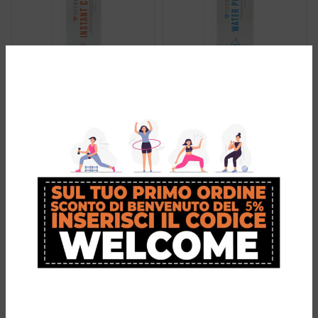
SOF SOLE
SOF SOLE Water
Instant
Proofer
Cleaner
€
5,90
€
6,90