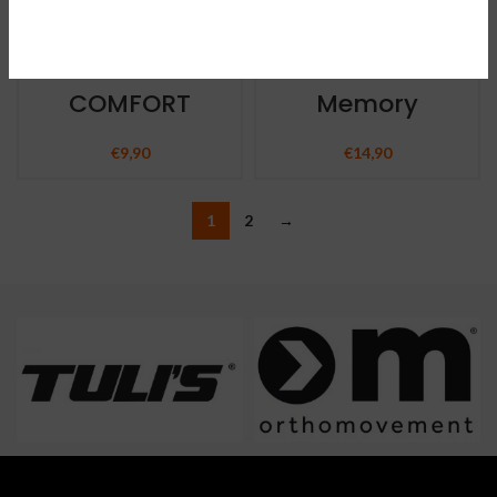
SOF SOLE GEL
SOF SOLE
HEEL CUP
Comfort
COMFORT
Memory
€
9,90
€
14,90
1
2
→