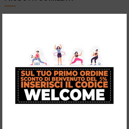
OM Power Gel
Powergel Heel
Arch Pad
Spur Pad:
sollievo
€
14,90
efficace per
Powergel Arch Pad è sviluppato
tallonite e
per fornire efficacemente il
supporto dell'arco
sperone
longitudinale.
calcaneare