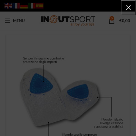
0
MENU
€
0,00