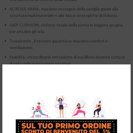
XCROSS-YARN , massimo sostegno della caviglia grazie alla
struttura multimateriale e alle fasce strategiche di rinforzo.
360° CUSHION , rinforzo totale della punta in leggera spugna
per attutire gli urti.
Traspirante , il tessuto garantisce massimo comfort e
ventilazione;
Stabilità , straordinaria sensazione di equilibrio durante tutta la
durata della prestazione sportiva;
VANTAGGI DELL’UTILIZZO DEL PRODOTTO
Massima stabilità
Abbassamento della soglia di fatica
Aumento delle prestazioni in agilità e velocità
Riduzione del dolore
Massimo comfort