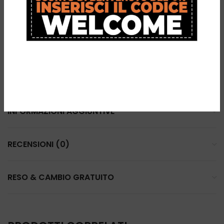
Riduzione della distorsione
Riduzione dei micromovimenti
Tempo di reazione e agilità superiori
Maggiore velocità ed esplosività
Forza, potenza e precisione migliorate
INFORMAZIONI AGGIUNTIVE
RECENSIONI (0)
RESO & CAMBIO GRATUITO