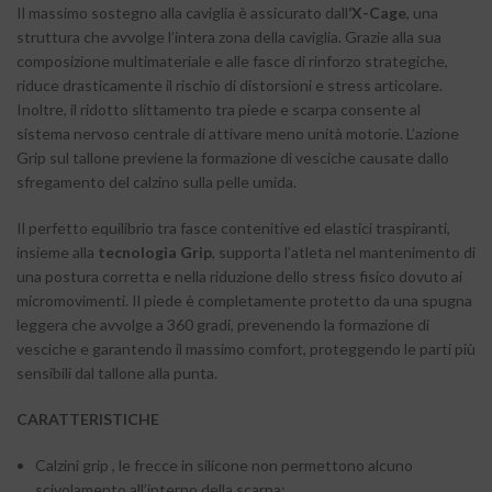
Il massimo sostegno alla caviglia è assicurato dall
‘X-Cage
, una
struttura che avvolge l’intera zona della caviglia. Grazie alla sua
composizione multimateriale e alle fasce di rinforzo strategiche,
riduce drasticamente il rischio di distorsioni e stress articolare.
Inoltre, il ridotto slittamento tra piede e scarpa consente al
sistema nervoso centrale di attivare meno unità motorie. L’azione
Grip sul tallone previene la formazione di vesciche causate dallo
sfregamento del calzino sulla pelle umida.
Il perfetto equilibrio tra fasce contenitive ed elastici traspiranti,
insieme alla
tecnologia Grip
, supporta l’atleta nel mantenimento di
una postura corretta e nella riduzione dello stress fisico dovuto ai
micromovimenti. Il piede è completamente protetto da una spugna
leggera che avvolge a 360 gradi, prevenendo la formazione di
vesciche e garantendo il massimo comfort, proteggendo le parti più
sensibili dal tallone alla punta.
CARATTERISTICHE
Calzini grip , le frecce in silicone non permettono alcuno
scivolamento all’interno della scarpa;