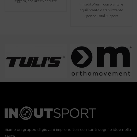
leggera, con aree ventilate.
Infradito Yumi con plantare
equilibrante e stabilizzante
Spenco Total Support
Siamo un gruppo di giovani imprenditori con tanti sogni e idee nella
testa.