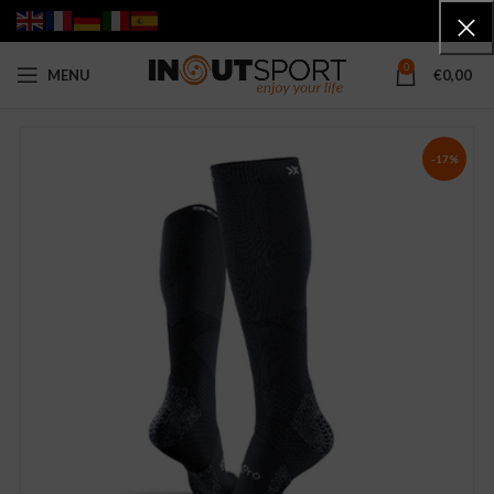
0
MENU
€
0,00
-17%