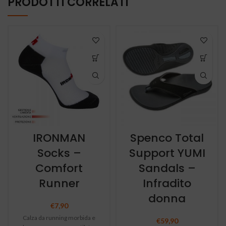
PRODOTTI CORRELATI
IRONMAN
Spenco Total
Socks –
Support YUMI
Comfort
Sandals –
Runner
Infradito
donna
€
7,90
Calza da running morbida e
€
59,90