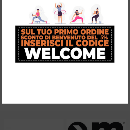
Powergel Heel
SOF SOLE Boot
Spur Pad:
Care Kit
sollievo
€
14,90
efficace per
Kit completo per la pulizia e la
tallonite e
cura di scarponi - Sof Sole Boot
Care Kit
sperone
calcaneare
€
14,90
Sollievo per sperone calcaneare
e tallonite con Powergel Heel
Spur Pad. Ammortizzazione
mirata, comfort e protezione
con tecnologia Ortho-
Movement.