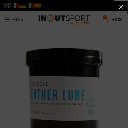
0
MENU
€
0,00