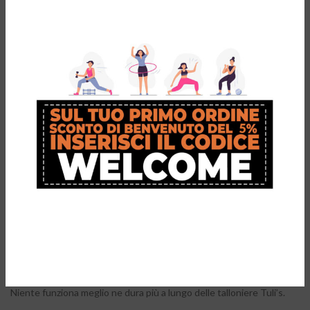
2Toms Skin-
On-Skin
Hydrogel –
Trattamento
per Vesciche,
Sfregamenti e
Irritazioni 200PZ
€
65,00
Prodotti Tuli’s
La talloniera più raccomandata dai medici sportivi, il suo schema a
celle replica il naturale sistema adiposo dei nostri piedi. Ideale per
recupero post-infortunio, indispensabile per tutti coloro che
vedono con gli anni assottigliarsi il proprio cuscinetto adiposo.
Niente funziona meglio ne dura più a lungo delle talloniere Tuli’s.