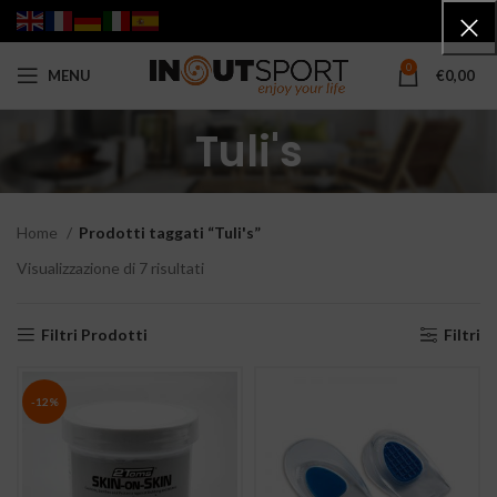
0
MENU
€
0,00
Tuli's
Home
Prodotti taggati “Tuli's”
Visualizzazione di 7 risultati
Filtri Prodotti
Filtri
-12%