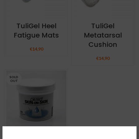
TuliGel Heel
TuliGel
Fatigue Mats
Metatarsal
Cushion
€
14,90
€
14,90
SOLD
OUT
Medi-Dyne