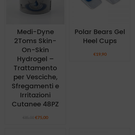
Medi-Dyne
Polar Bears Gel
2Toms Skin-
Heel Cups
On-Skin
€
19,90
Hydrogel –
Trattamento
per Vesciche,
Sfregamenti e
Irritazioni
Cutanee 48PZ
€
75,00
Il prezzo
Il prezzo
€
85,00
originale era:
attuale
€85,00.
è:
€75,00.