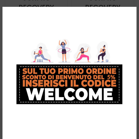
RECOVERY
RECOVERY
LONG TIGHTS
SHORT TIGHTS
€
79,90
€
49,90
€
95,00
€
65,00