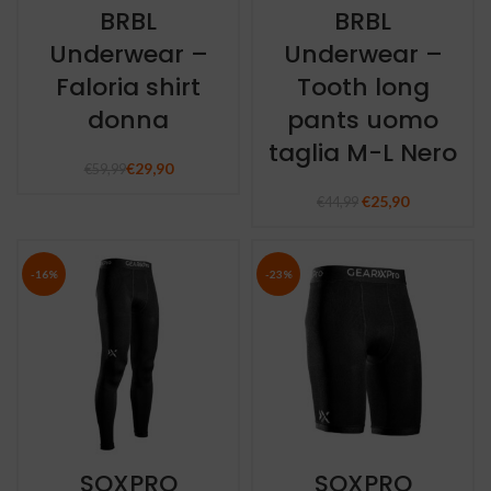
BRBL
BRBL
Underwear –
Underwear –
Faloria shirt
Tooth long
donna
pants uomo
taglia M-L Nero
€
29,90
€
59,99
€
25,90
Il prezzo
Il prezzo
€
44,99
originale era:
attuale
€44,99.
è:
€25,90.
-16%
-23%
SOXPRO
SOXPRO