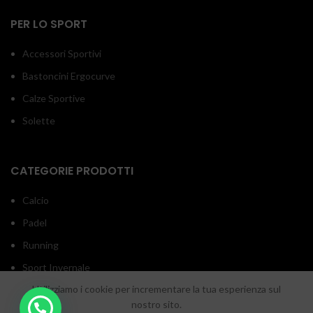
PER LO SPORT
Accessori Sportivi
Bastoncini Ergocurve
Calze Sportive
Solette
CATEGORIE PRODOTTI
Calcio
Padel
Running
Sport Invernale
Utilizziamo i cookie per incrementare la tua esperienza sul
Trail Running
nostro sito.
Trekking