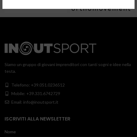
Siamo un gruppo di giovani imprenditori con tanti sogni e idee nella
testa.
Telefono: +39.051.0236512
Mobile: +39.331.6742729
Email: info@inoutsport.it
ISCRIVITI ALLA NEWSLETTER
Nome