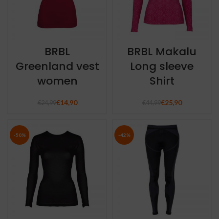
BRBL
BRBL Makalu
Greenland vest
Long sleeve
women
Shirt
€
14,90
€
25,90
€
24,99
€
44,99
-50%
-42%