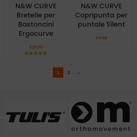
N&W CURVE
N&W CURVE
Bretelle per
Copripunta per
Bastoncini
puntale Silent
Ergocurve
€
9,90
€
19,90
1
2
→