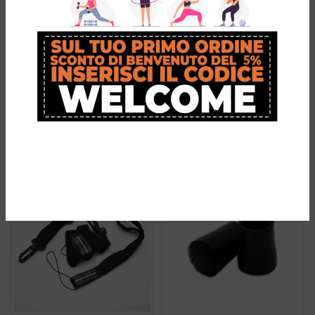
Ergocurve 900
Ergocurve Asta
URBAN asta
Inferiore con
richiudibile in 3
Pultale Sky
stadi
Race
€
99,00
€
29,90