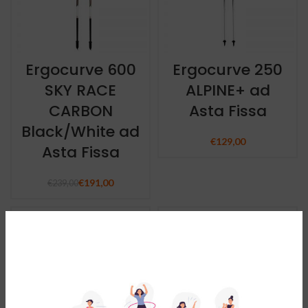
Ergocurve 600
Ergocurve 250
SKY RACE
ALPINE+ ad
CARBON
Asta Fissa
Black/White ad
€
129,00
Asta Fissa
€
191,00
€
239,00