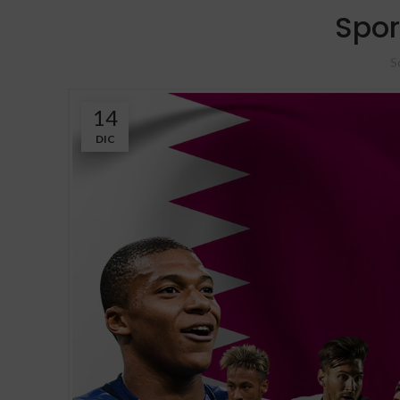
Spor
S
14
DIC