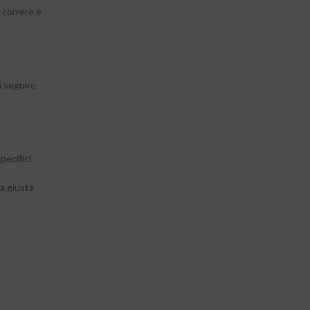
i correre e
i seguire
pecifici.
la giusta