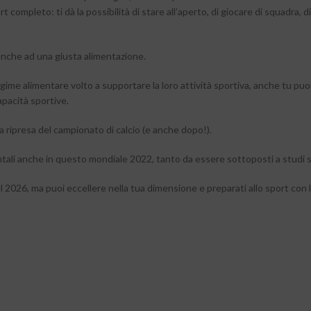
 completo: ti dà la possibilità di stare all’aperto, di giocare di squadra, d
i anche ad una giusta alimentazione.
me alimentare volto a supportare la loro attività sportiva, anche tu puo
apacità sportive.
a ripresa del campionato di calcio (e anche dopo!).
entali anche in questo mondiale 2022, tanto da essere sottoposti a studi s
 2026, ma puoi eccellere nella tua dimensione e preparati allo sport con 