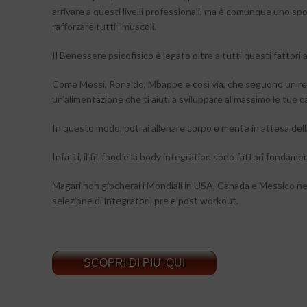
arrivare a questi livelli professionali, ma è comunque uno sport
rafforzare tutti i muscoli.
Il Benessere psicofisico è legato oltre a tutti questi fattor
Come Messi, Ronaldo, Mbappe e così via, che seguono un regi
un’alimentazione che ti aiuti a sviluppare al massimo le tue c
In questo modo, potrai allenare corpo e mente in attesa dell
Infatti, il fit food e la body integration sono fattori fondam
Magari non giocherai i Mondiali in USA, Canada e Messico nel
selezione di integratori, pre e post workout.