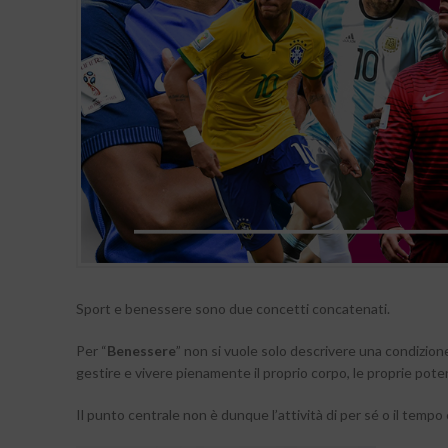
Sport e benessere sono due concetti concatenati.
Per “
Benessere
” non si vuole solo descrivere una condizione
gestire e vivere pienamente il proprio corpo, le proprie potenzi
Il punto centrale non è dunque l’attività di per sé o il tempo 