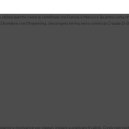
 in uno dei paesi più ricchi al mondo.
 ultime partite come la semifinale tra Francia e Marocco (la prima volta c
18 Dicembre con l’Argentina, che proprio ieri ha vinto contro la Croazia (3-0
te e motivante per magari, iniziare a praticare il calcio. Ovvio non tutt