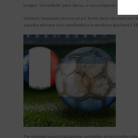
budget “incredibile”, però dai su, si sta svolgendo pur sempre
Va bene, rimaniamo ancora un po’ fermi, visto che mancano le
squadra africana va in semifinale) e la vincitrice giocherà il 
Per esempio questa situazione, potrebbe essere molto stimolan