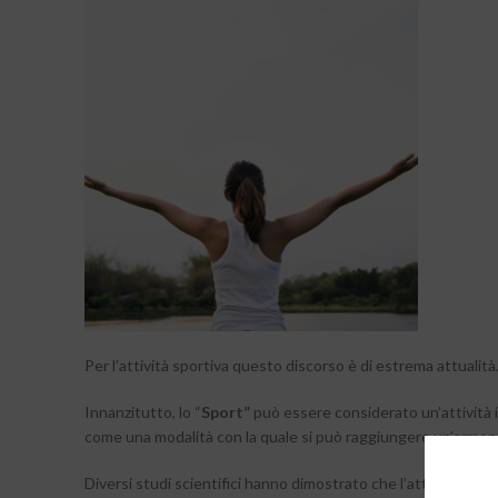
Per l’attività sportiva questo discorso è di estrema attualità
Innanzitutto, lo “
Sport”
può essere considerato un’attività 
come una modalità con la quale si può raggiungere un’armoni
Diversi studi scientifici hanno dimostrato che l’attività fisic