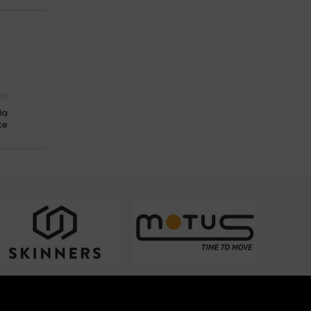
ti
la
te