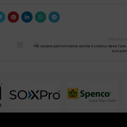
Meno Recen
Per essere performante anche il calzino deve fare 
sua par