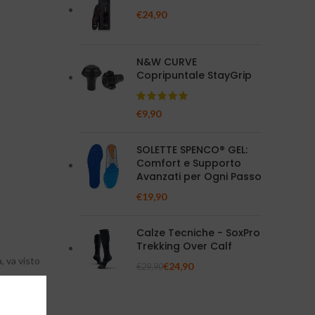
€
24,90
N&W CURVE
Copripuntale StayGrip
€
9,90
SOLETTE SPENCO® GEL:
Comfort e Supporto
Avanzati per Ogni Passo
€
19,90
Calze Tecniche - SoxPro
Trekking Over Calf
, va visto
€
24,90
€
29,90
ti appunto