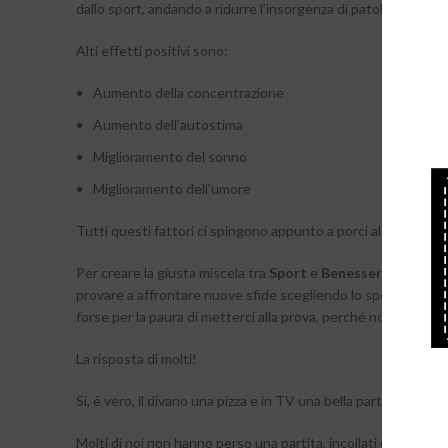
dallo sport, andando a ridurre l’insorgenza di patologie o dis
Alti effetti positivi sono:
Aumento della concentrazione
Aumento dell’autostima
Miglioramento del sonno
Miglioramento dell’umore
Tutti questi fattori ci spingono appunto a porci alcune domand
Per creare la giusta miscela tra
Sport
e
Benessere
la soluzi
provare a affrontare nuove sfide scegliendo lo sport che a
forse per la paura di metterci alla prova, perché non vogliam
La risposta di molti!
Si, è vero, il divano una pizza e in TV una bella partita di pal
Molti di noi non hanno perso una partita, incollati davanti a