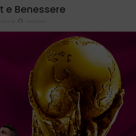
t e Benessere
critto da
Inoutsport