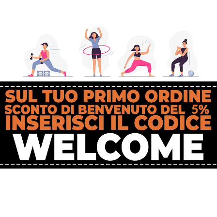
turbi psicologici come la depressione.
e, di cui sappiamo già la risposta: Iniziare a praticare sport!
one è semplice: ovvero scegliere lo sport che è più nelle nostre corde, o
bbiamo sempre sognato di fare ma che alla fine abbiamo sempre accantona
o confrontarci o semplicemente perché non ci va di iniziare.
lone come i
Mondiali in Qatar
questo momento forse ci potrebbe appagare
lla TV a seguire questo primo Mondiale nella storia organizzato d’inverno,