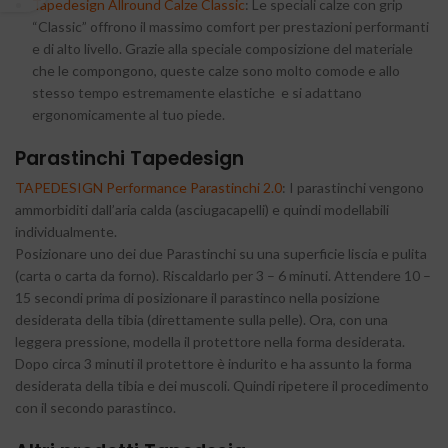
Tapedesign Allround Calze Classic
: Le speciali calze con grip
“Classic” offrono il massimo comfort per prestazioni performanti
e di alto livello. Grazie alla speciale composizione del materiale
che le compongono, queste calze sono molto comode e allo
stesso tempo estremamente elastiche e si adattano
ergonomicamente al tuo piede.
Parastinchi Tapedesign
TAPEDESIGN Performance Parastinchi 2.0
: I parastinchi vengono
ammorbiditi dall’aria calda (asciugacapelli) e quindi modellabili
individualmente.
Posizionare uno dei due Parastinchi su una superficie liscia e pulita
(carta o carta da forno). Riscaldarlo per 3 – 6 minuti. Attendere 10 –
15 secondi prima di posizionare il parastinco nella posizione
desiderata della tibia (direttamente sulla pelle). Ora, con una
leggera pressione, modella il protettore nella forma desiderata.
Dopo circa 3 minuti il ​​protettore è indurito e ha assunto la forma
desiderata della tibia e dei muscoli. Quindi ripetere il procedimento
con il secondo parastinco.