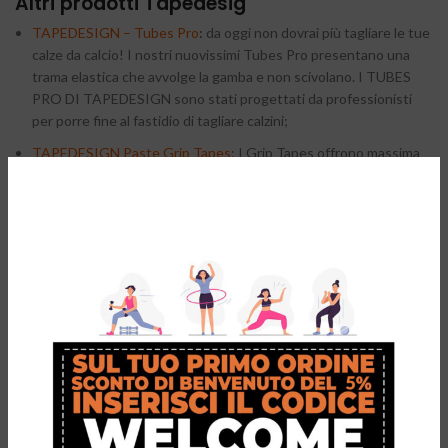
Altri prodotti Tapedesig
TAPEDESIGN – Tubes Pro
:
da oggi non dovrai più tagliare le tue
calze da calcio! I nostri nuovissimi Tubes Pro presentano una
trama elastica che avvolge la gamba e non scivolano. I TUBES
PRO DI TAPEDESIGN sono stati progettati da professionisti
per porre fine al fastidio di tagliare calzini;
TAPEDESIGN Paste Grip Tapes
: I Grip Tapes offrono massima
tenuta e aderenza, sono elasticizzati, taglia unica e sostenibili
Conclusioni
L’abbinamento di tradizione e innovazione è la chiave per il
successo nel calcio di alto livello. I calciatori di Euro 2024, oltre al
talento e alla dedizione, si affidano a una serie di accessori
tecnologici e a tecniche all’avanguardia per migliorare le
prestazioni, prevenire infortuni e recuperare più velocemente.
Questi “segreti” permettono loro di scendere in campo al meglio
della forma e di regalare agli appassionati spettacoli indimenticabili.
E tra questi segreti c’è il marchio
TAPEDESIGN
utilizzato da tanti
calciatori professioni e altri atleti dello sport per performance di