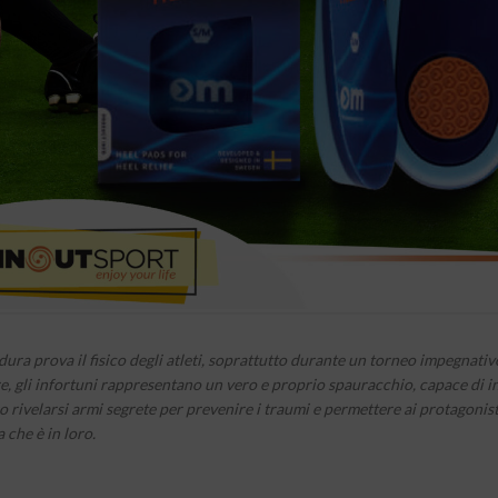
 dura prova il fisico degli atleti, soprattutto durante un torneo impegnat
are, gli infortuni rappresentano un vero e proprio spauracchio, capace di 
o rivelarsi armi segrete per prevenire i traumi e permettere ai protagonist
a che è in loro.