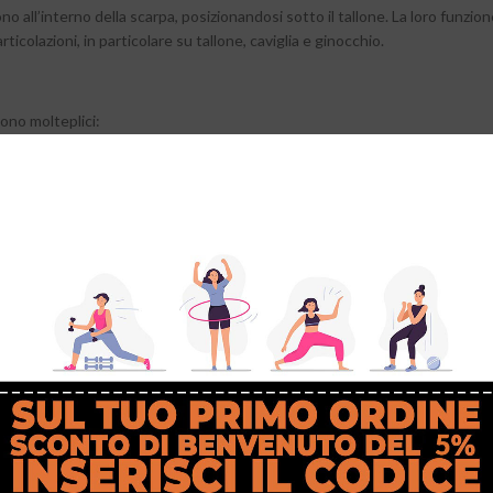
ono all’interno della scarpa, posizionandosi sotto il tallone. La loro funzio
 articolazioni, in particolare su tallone, caviglia e ginocchio.
sono molteplici:
lantare, tendinite achillea, borsiti e tallonite;
forniscono un support
ndo il rischio di distorsioni e traumi.
to muscolare e articolare
, permettendo ai calciatori di giocare più a lu
one favoriscono stabilità ed equilibrio, migliorando le prestazioni in cam
eneficiare delle talloniere
con particolari fragilità fisiche, potrebbero trarre giovamento dall’utilizz
e, vero e proprio fenomeno del calcio mondiale, ha avuto a che fare con di
loniere potrebbero aiutarlo a prevenire questo tipo di traumi;
ristallino del Manchester City e della sua Nazionale, ha sofferto di proble