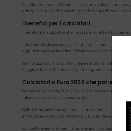
Le talloniere sono sottopiedi in silicone o gel che si inserisc
principale è quella di assorbire gli urti e ridurre il carico sulle
I benefici per i calciatori
I benefici per i calciatori che indossano solette o talloniere 
alleviano il dolore
causato da infortuni comuni come fascite p
aggiuntivo
alle articolazioni del piede e della caviglia, riduce
Ammortizzando gli urti, le talloniere
riducono l’affaticamen
maggiore intensità. Inoltre, il giusto supporto e ammortizzazi
Calciatori a Euro 2024 che potrebbero b
Numerosi calciatori a Euro 2024, con un passato di infortuni o 
talloniere. Tra i tanti, si possono citare:
Kylian Mbappé
(Francia): L’attaccante e fuoriclasse frances
infortuni muscolari, soprattutto a livello dei flessori. Le tal
Kevin De Bruyne
(Belgio): Il centrocampista belga, talento c