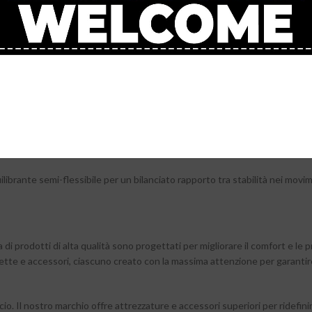
o e ridurre il rischio di distorsioni.
Movement
re i movimenti della caviglia e favorire l’allineamento del piede, riducendo i
dotati di una speciale struttura equilibrante per il supporto avanzato del
’eccessivo movimento pronatorio e supinatorio.
i a densità differenziata agisce da sistema di controllo del movimento, per
ntisfregamento con
trattamento antimicrobico
Silpure
garantisce il controll
ibrante semi-flessibile per un bilanciato rapporto tra stabilità nei movi
 di prodotti di alta qualità sono progettati per migliorare il comfort e le 
onette e accessori, ciascuno creato con la massima attenzione per garantire
lcio. Il nostro marchio offre attrezzature e accessori superiori per ridefinir