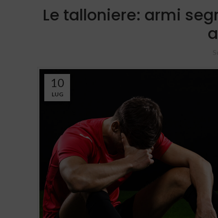
Le talloniere: armi seg
a
S
10
LUG