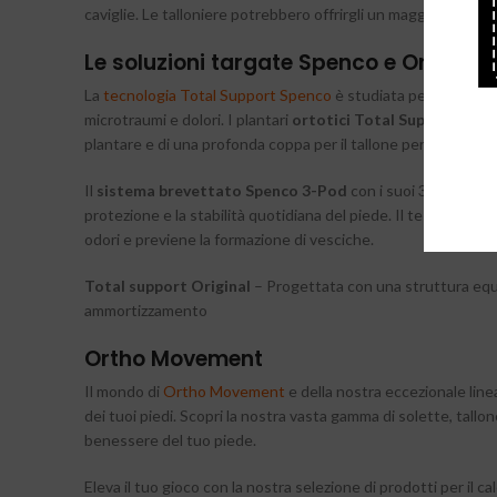
caviglie. Le talloniere potrebbero offrirgli un maggiore support
Le soluzioni targate Spenco e Ortho 
La
tecnologia Total Support Spenco
è studiata per stabilizza
microtraumi e dolori. I plantari
ortotici Total Support
sono 
plantare e di una profonda coppa per il tallone per ridurre l
Il
sistema brevettato Spenco 3-Pod
con i suoi 3 cuscinett
protezione e la stabilità quotidiana del piede. Il tessuto a
odori e previene la formazione di vesciche.
Total support Original
– Progettata con una struttura equil
ammortizzamento
Ortho Movement
Il mondo di
Ortho Movement
e della nostra eccezionale linea
dei tuoi piedi. Scopri la nostra vasta gamma di solette, tall
benessere del tuo piede.
Eleva il tuo gioco con la nostra selezione di prodotti per il ca