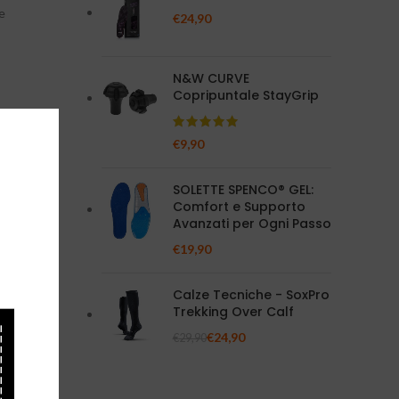
ne
€
24,90
N&W CURVE
Copripuntale StayGrip
o
€
9,90
SOLETTE SPENCO® GEL:
ngo e con
Comfort e Supporto
po.
Avanzati per Ogni Passo
€
19,90
o di
Calze Tecniche - SoxPro
Trekking Over Calf
versi
€
24,90
€
29,90
mi alle