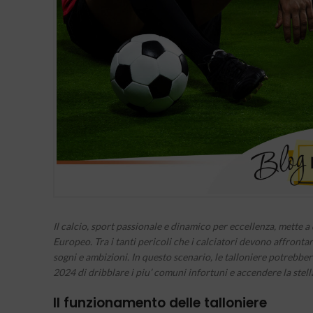
Il calcio, sport passionale e dinamico per eccellenza, mette a
Europeo. Tra i tanti pericoli che i calciatori devono affront
sogni e ambizioni. In questo scenario, le talloniere potrebber
2024 di dribblare i piu’ comuni infortuni e accendere la stell
Il funzionamento delle talloniere