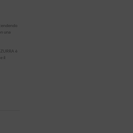
 scendendo
on una
 AZZURRA è
 il