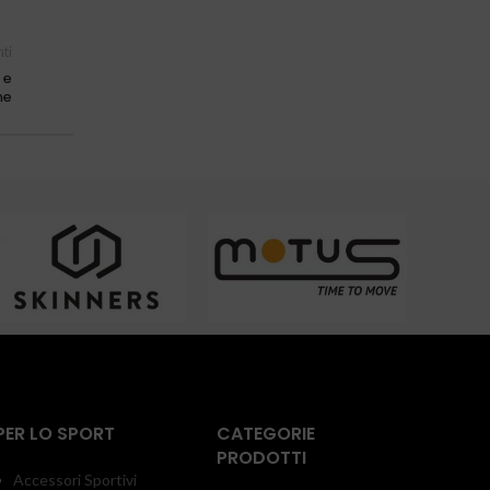
ti
 e
ne
PER LO SPORT
CATEGORIE
PRODOTTI
Accessori Sportivi