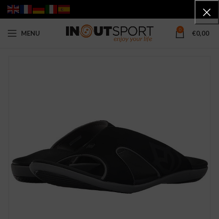
0
MENU
€
0,00