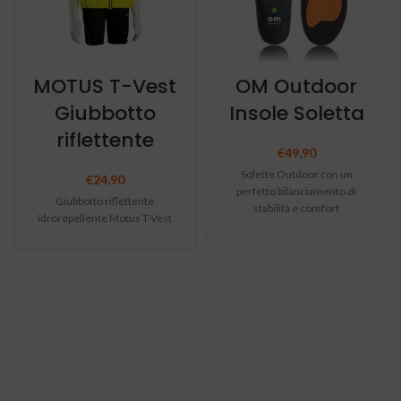
MOTUS T-Vest
OM Outdoor
Giubbotto
Insole Soletta
riflettente
€
49,90
Solette Outdoor con un
€
24,90
perfetto bilanciamento di
Giubbotto riflettente
stabilità e comfort
idrorepellente Motus T-Vest