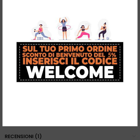
Conclusione:
I
Sandals Total Support
combinano comfort, tecnologia e design
per offrire una soluzione perfetta per il recupero post-gara, l’uso
quotidiano e il tempo libero. Con riconoscimenti di prestigio come
quello dell’
APMA
e della
FIP
, questi sandali sono la scelta ideale
per chi vuole il massimo per il benessere dei propri piedi.
Acquista ora i Sandals Total Support e prova il comfort di cui i
tuoi piedi hanno bisogno!
INFORMAZIONI AGGIUNTIVE
RECENSIONI (1)