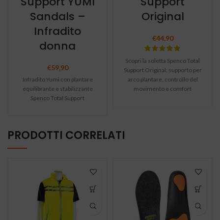
Support YUMI
Support
Sandals –
Original
Infradito
€
44,90
donna
Scopri la soletta Spenco Total
€
59,90
Support Original: supporto per
Infradito Yumi con plantare
arco plantare, controllo del
equilibrante e stabilizzante
movimento e comfort
Spenco Total Support
duraturo. Ideale per sport e uso
quotidiano.
PRODOTTI CORRELATI