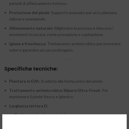
periodi di affaticamento intenso.
Protezione del piede
: Supporto avanzato per arco plantare,
tallone e avampiede.
Allineamento naturale
: Migliorano la postura e riducono i
movimenti eccessivi, come pronazione e supinazione.
Igiene e freschezza
: Trattamento antimicrobico per prevenire
odori e garantire un uso prolungato.
Specifiche tecniche:
Plantare in EVA
: Si adatta alla forma unica del piede.
Trattamento antimicrobico Silpure Ultra-Fresh
: Per
mantenere il piede fresco e igienico.
Larghezza lettera D
:
Taglia standard per uomini
.
Larghezza maggiore per donne
, per un comfort superiore.