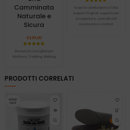
Camminata
Scopri la soletta Spenco Total
Support Original: supporto per
Naturale e
arco plantare, controllo del
Sicura
movimento e comfort
duraturo. Ideale per sport e uso
quotidiano.
€
139,00
Bastoncini consigliati per
Wellness, Trekking, Walking
PRODOTTI CORRELATI
SOLD
OUT