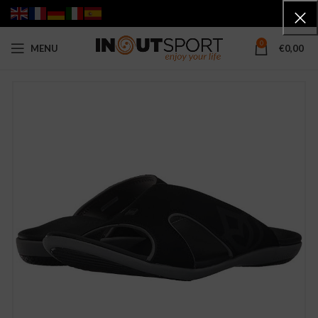
0
MENU
€
0,00