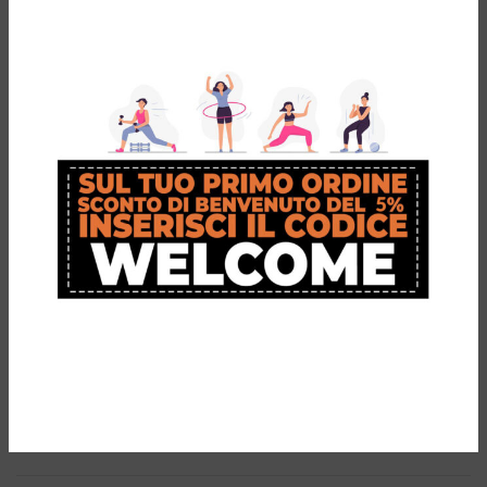
I
Sandals Total Support
combinano comfort, tecnologia e design
per offrire una soluzione perfetta per il recupero post-gara, l’uso
quotidiano e il tempo libero. Con riconoscimenti di prestigio come
quello dell’
APMA
e della
FIP
, questi sandali sono la scelta ideale
per chi vuole il massimo per il benessere dei propri piedi.
Acquista ora i Sandals Total Support e prova il comfort di cui i
tuoi piedi hanno bisogno!
INFORMAZIONI AGGIUNTIVE
RECENSIONI (1)
RESO & CAMBIO GRATUITO