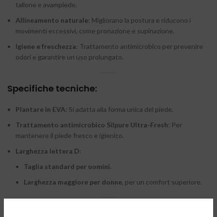
tallone e avampiede.
Allineamento naturale
: Migliorano la postura e riducono i
movimenti eccessivi, come pronazione e supinazione.
Igiene e freschezza
: Trattamento antimicrobico per prevenire
odori e garantire un uso prolungato.
Specifiche tecniche:
Plantare in EVA
: Si adatta alla forma unica del piede.
Trattamento antimicrobico Silpure Ultra-Fresh
: Per
mantenere il piede fresco e igienico.
Larghezza lettera D
:
Taglia standard per uomini
.
Larghezza maggiore per donne
, per un comfort superiore.
Conclusione: