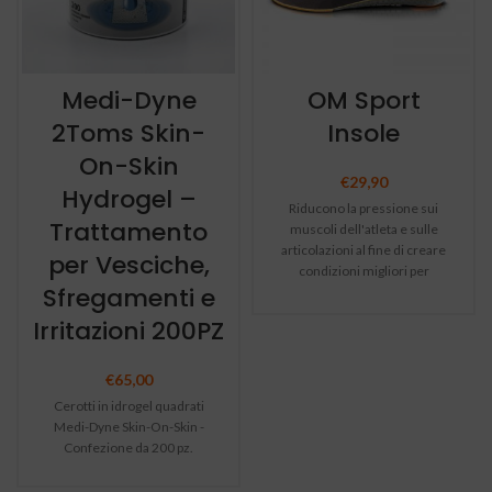
Medi-Dyne
OM Sport
2Toms Skin-
Insole
On-Skin
€
29,90
Hydrogel –
Riducono la pressione sui
Trattamento
muscoli dell'atleta e sulle
articolazioni al fine di creare
per Vesciche,
condizioni migliori per
Sfregamenti e
chiunque ami praticare il
proprio sport.
Irritazioni 200PZ
€
65,00
Cerotti in idrogel quadrati
Medi-Dyne Skin-On-Skin -
Confezione da 200 pz.