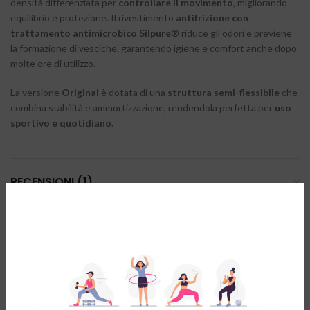
densità differenziata per
controllare il movimento
, migliorando
equilibrio e protezione. Il rivestimento
antifrizione con
trattamento antimicrobico Silpure®
riduce gli odori e previene
la formazione di vesciche, garantendo igiene e comfort anche dopo
molte ore di utilizzo.
La versione
Original
è dotata di una
struttura semi-flessibile
che
combina stabilità e ammortizzazione, rendendola perfetta per
uso
sportivo e quotidiano
.
RECENSIONI (1)
RESO & CAMBIO GRATUITO
PRODOTTI CORRELATI