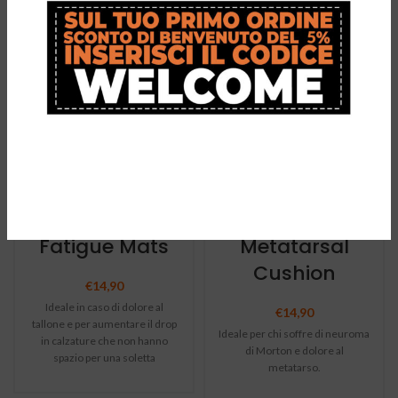
TuliGel Heel
TuliGel
Fatigue Mats
Metatarsal
Cushion
€
14,90
Ideale in caso di dolore al
€
14,90
tallone e per aumentare il drop
Ideale per chi soffre di neuroma
in calzature che non hanno
di Morton e dolore al
spazio per una soletta
metatarso.
tradizionale.