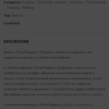
Categorie:
Comfort
,
Ortotiche
,
Solette
,
Tecniche
,
Trail Running
,
Trekking
,
Walking
Tag:
Spenco
Condividi:
DESCRIZIONE
Spenco Total Support Original: soletta ortopedica con
supporto avanzato e comfort quotidiano
La
soletta Spenco Total Support Original
è progettata per
stabilizzare la caviglia
,
allineare correttamente il piede
e
ridurre i rischi di
microtraumi, pronazione e supinazione
. Grazie
alla tecnologia ortotica Total Support™, offre un
supporto
avanzato dell’arco plantare
e una
profonda coppa stabilizzante
del tallone
, ideali per prevenire dolori a piedi, ginocchia e schiena.
Il
sistema brevettato 3-Pod Spenco
utilizza 3 cuscinetti a