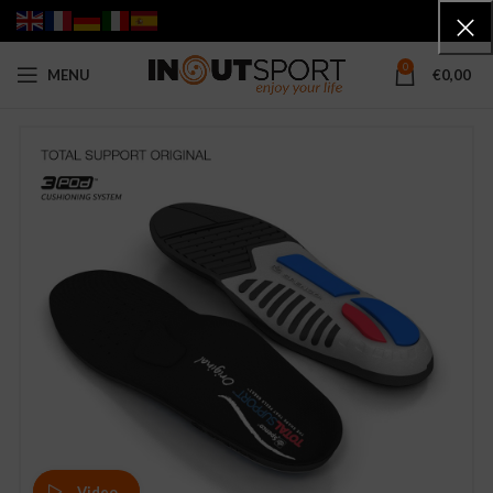
0
MENU
€
0,00
Video