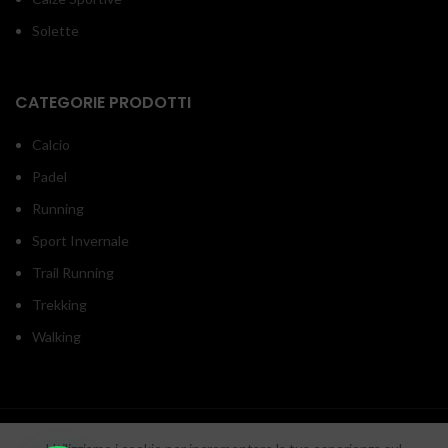
Solette
CATEGORIE PRODOTTI
Calcio
Padel
Running
Sport Invernale
Trail Running
Trekking
Walking
INOUTSPORT
2020 RON srl - P.iva/C.f. 05918550657 - Sede legale: Via Monticelli