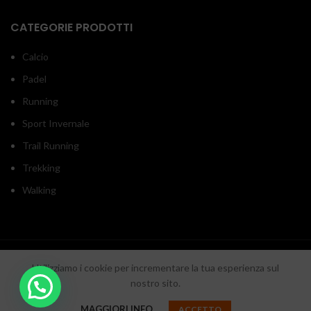
CATEGORIE PRODOTTI
Calcio
Padel
Running
Sport Invernale
Trail Running
Trekking
Walking
INOUTSPORT
2020 RON srl - P.iva/C.f. 05918550657 - Sede legale: Via Monticelli
Utilizziamo i cookie per incrementare la tua esperienza sul
di Fuorni 25 - SA
Cool Web Agency
nostro sito.
DESIGN BY
. Digital Media Agency.
MAGGIORI INFO
ACCETTO