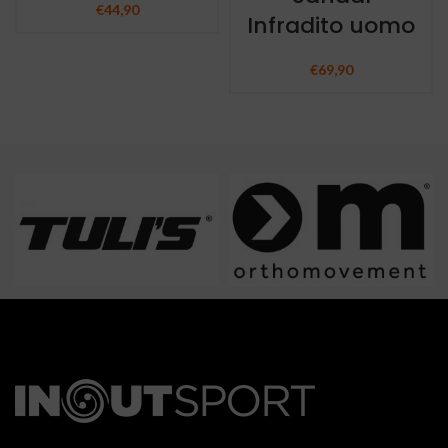
€
44,90
Infradito uomo
€
69,90