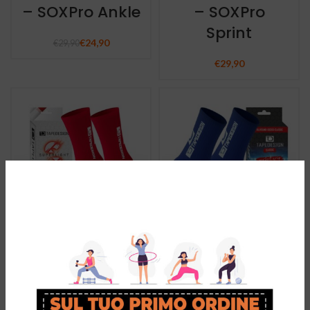
– SOXPro Ankle
– SOXPro
Sprint
€
24,90
€
29,90
€
29,90
TAPEDESIGN
Calze
SuperLight
Antiscivolo
Calze
TAPEDESIGN
Classic: Il Grip