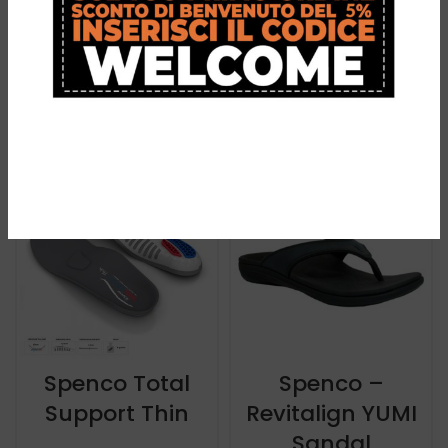
€
29,95
Ideale per
Calciatori e
Sportivi
€
29,99
Spenco Total
Spenco –
Support Thin
Revitalign YUMI
Sandal