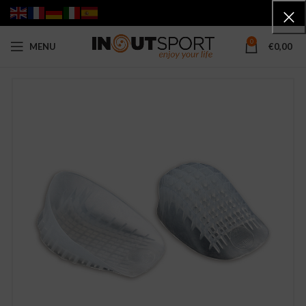
0
MENU
€
0,00