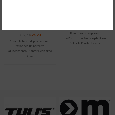
SPENCO
SOF SOLE
Ground
Plantar Fascia
Control HIGH
Support
ARCH
€
22,90
Plantare con supporto
€
24,90
€
39,90
dell'arcata per
fascite plantare
Riduce le forze di pronazione e
Sof Sole Plantar Fascia
favorisce un perfetto
allineamento. Plantare con arco
alto.