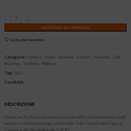
AGGIUNGI AL CARRELLO
Lista dei desideri
Categorie:
Comfort
,
Padel
,
Running
,
Solette
,
Tecniche
,
Trail
Running
,
Trekking
,
Walking
Tag:
Tuli's
Condividi:
DESCRIZIONE
Coppa per il tallone che unisce la funzionalità di assorbimento degli
impatti e ritorno di energia del modello Tuli’s Classic Heel Cups al
comfort e alla flessibilità del TuliGEL.