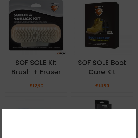
SOF SOLE Kit
SOF SOLE Boot
Brush + Eraser
Care Kit
€
12,90
€
14,90