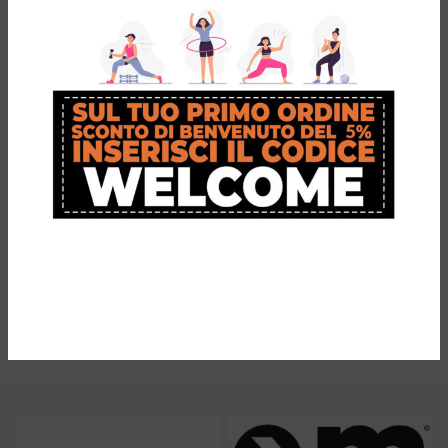
Powergel Heel
OM Sneaker
Spur Pad:
Insole
sollievo
€
26,90
efficace per
tallonite e
sperone
calcaneare
€
14,90