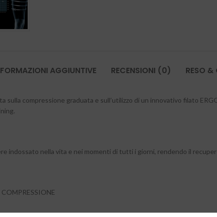
NFORMAZIONI AGGIUNTIVE
RECENSIONI (0)
RESO &
 sulla compressione graduata e sull’utilizzo di un innovativo filato ER
ining.
 indossato nella vita e nei momenti di tutti i giorni, rendendo il recupe
 A COMPRESSIONE