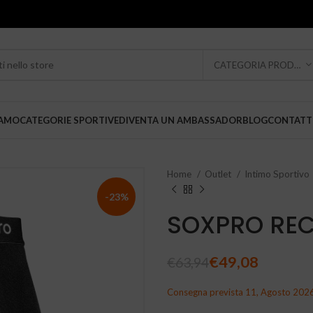
CATEGORIA PRODOTTO
IAMO
CATEGORIE SPORTIVE
DIVENTA UN AMBASSADOR
BLOG
CONTATT
Home
Outlet
Intimo Sportivo
-23%
SOXPRO REC
€
49,08
€
63,94
Consegna prevista 11, Agosto 202