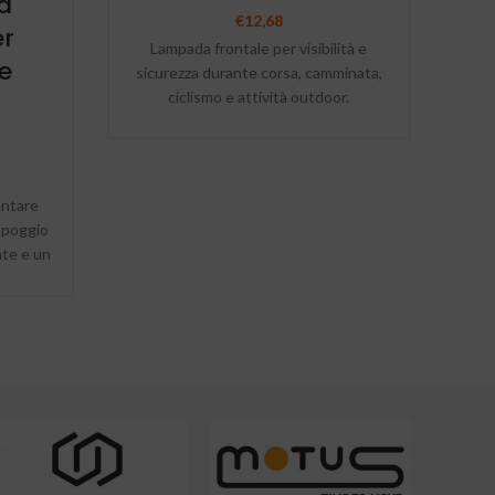
a
€
12,68
er
Lampada frontale per visibilità e
Spu
le
sicurezza durante corsa, camminata,
vini
ciclismo e attività outdoor.
antare
ppoggio
nte e un