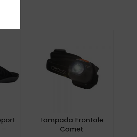
pport
Lampada Frontale
 –
Comet