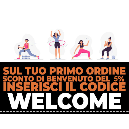
a forte e precisa 20-30 mmHG;
 traspirante;
alità per il massimo comfort;
stazioni progettato per una vestibilità e una durata eccezionali.