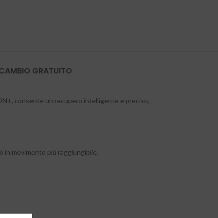
 CAMBIO GRATUITO
GON+, consente un recupero intelligente e preciso,
ro in movimento più raggiungibile.