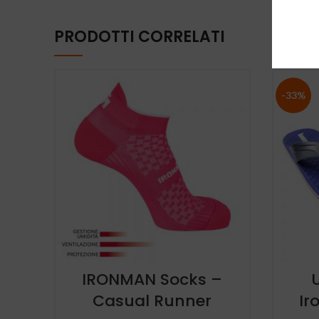
PRODOTTI CORRELATI
-33%
IRONMAN Socks –
Casual Runner
Ir