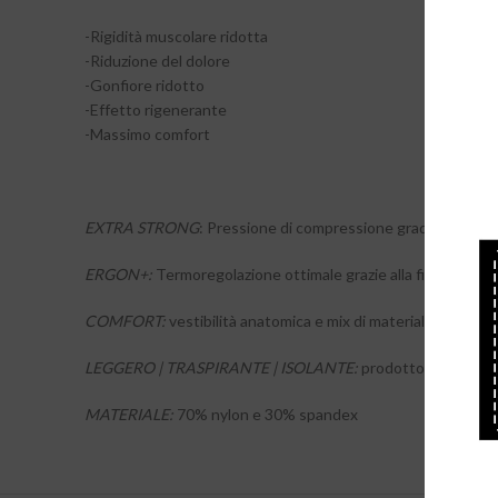
-Rigidità muscolare ridotta
-Riduzione del dolore
-Gonfiore ridotto
-Effetto rigenerante
-Massimo comfort
EXTRA STRONG
: Pressione di compressione graduata extr
ERGON+:
Termoregolazione ottimale grazie alla fibra Ergon+
COMFORT:
vestibilità anatomica e mix di materiali di alta qu
LEGGERO | TRASPIRANTE | ISOLANTE:
prodotto ad alte pre
MATERIALE:
70% nylon e 30% spandex