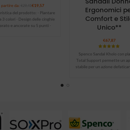
Sandali Donn
 partire da:
€
19,57
€
29,41
Ergonomici p
ristica del prodotto: - Plantare
Comfort e Sti
a 3 colori - Design delle cinghie
orato e ancorate su 5 punti -
Unico**
ie ergonomiche "iniettate" -
erto per supporto dell'arco
€
67,87
are - Suola antiscivolo - Non
temono l'acqua
Spenco Sandal Kholo con pl
Total Support permette un a
stabile per un azione defatica
comfort avanzato.