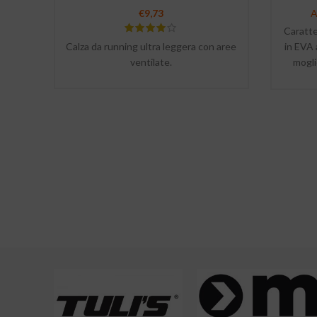
€
9,73
A
Caratte
Calza da running ultra leggera con aree
in EVA 
ventilate.
mogli
Cingh
Ins
plant