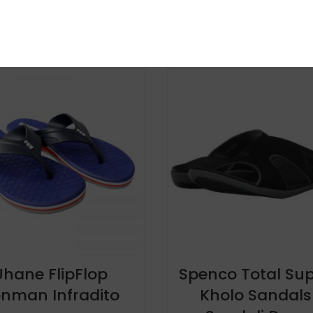
Uhane FlipFlop
Spenco Total Su
onman Infradito
Kholo Sandals