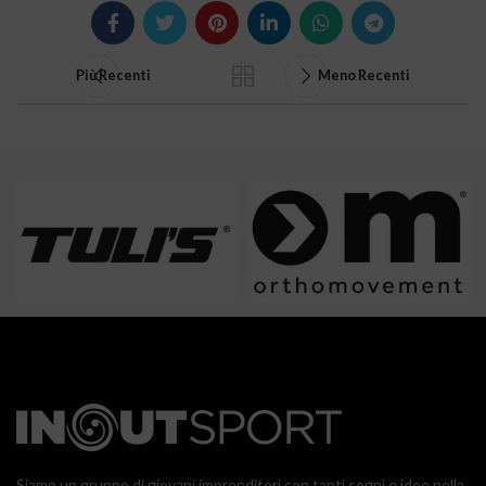
Più Recenti
Meno Recenti
Siamo un gruppo di giovani imprenditori con tanti sogni e idee nella