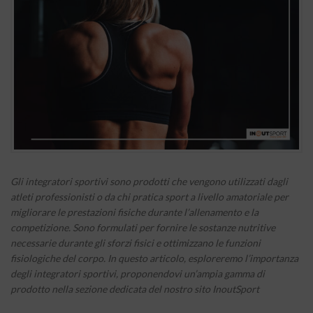
Gli integratori sportivi sono prodotti che vengono utilizzati dagli
atleti professionisti o da chi pratica sport a livello amatoriale per
migliorare le prestazioni fisiche durante l’allenamento e la
competizione. Sono formulati per fornire le sostanze nutritive
necessarie durante gli sforzi fisici e ottimizzano le funzioni
fisiologiche del corpo. In questo articolo, esploreremo l’importanza
degli integratori sportivi, proponendovi un’ampia gamma di
prodotto nella sezione dedicata del nostro sito InoutSport