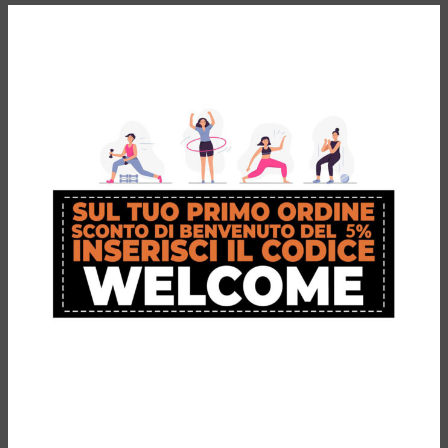
Proteine: Gli integratori proteici possono aiutare a riparare e
ricostruire i muscoli dopo l’attività fisica. Le polveri di proteine del
siero del latte o gli integratori di aminoacidi sono opzioni comuni.
Carboidrati: L’assunzione di carboidrati dopo l’attività sportiva può
contribuire a ricostituire le riserve di glicogeno muscolare. Si
possono scegliere bevande sportive o integratori di carboidrati per
favorire il recupero energetico.
Magnesio bisglicinato
: A causa dell’accelerato metabolismo e
sudorazione durante l’attività fisica, cresce anche il fabbisogno di
magnesio. Sintomi tipici della carenza di magnesio sono contrazioni
muscolari e crampi, che possono insorgere dopo lo sforzo fisico.
Una integrazione post workout aiuta il recupero e il rilassamento
dei muscoli. La combinazione con la melatonina facilita anche il
sonno e ne migliora la qualità, aspetto fondamentale per il recupero
e ripristino dell’efficienza fisica.
I migliori integratori proposti da Inoutsport
Gli integratori sportivi possono svolgere un ruolo significativo