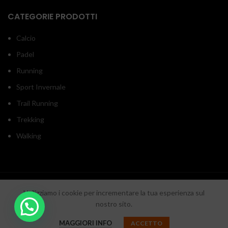
CATEGORIE PRODOTTI
Calcio
Padel
Running
Sport Invernale
Trail Running
Trekking
Walking
INOUTSPORT
2020 RON srl - P.iva/C.f. 05918550657 - Sede legale: Via Monticelli
Utilizziamo i cookie per incrementare la tua esperienza sul
di Fuorni 25 - SA
Cool Web Agency
nostro sito.
DESIGN BY
. Digital Media Agency.
MAGGIORI INFO
ACCETTO