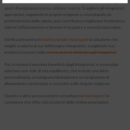
nell’ottimizzazione delle prestazioni sportive, soprattutto per gli
sport di endurance (corsa, ciclismo, nuoto). Scegliere gli integratori
appropriati, seguendo le proprie esigenze e consultando un
professionista della salute, può contribuire a migliorare l’endurance,
ridurre l’affaticamento e favorire il recupero e crescita muscolare.
Verifica attraverso il
nostro portale Inoutsport
la soluzione che
meglio si adatta al tuo fabbisogno integrativo, scegliendo tra i
prodotti presenti nella
nostra sezione dedicata agli integratori
.
Per ottenere il massimo beneficio dagli integratori, è essenziale
adottare uno stile di vita equilibrato, che includa una dieta
personalizzata, un’adeguata idratazione e un programma di
allenamento strutturato e costruito sulle singole esigenze.
Questo e altro ancora potete consultare su
Inoutsport
l’e-
commerce che offre solo prodotti dalle ottime prestazioni.