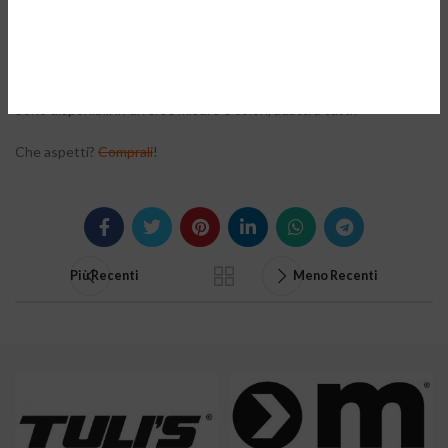
I
Caterpy
sono lacci che semplificano la tua vita quotidiana
donandoti diversi benefici; sono confortevoli comodi e
garantiscono ottime prestazioni e una maggiore stabilità alla scarpa
sul piede rispetto al tradizionale nodo dei comuni lacci.
Sono disponibili in diverse misure e colori, adatti a tutti!
Che aspetti?
Comprali
!
Più Recenti
Meno Recenti