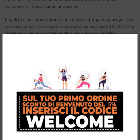
comprimere il flusso sanguigno ai piedi.
Regoli tu come allacciarli: iniziando lento e stringendo poi ogni fila in
base al comfort che desideri e, con la tecnologia ELASTIC BUMP si
consente la personalizzazione della tensione per ogni fila.
Una volta allacciati e regolati non c’è più necessità di riadattarli!
Sono migliori anche da un punto di vista igienico poiché non ci sarà
più bisogno di toccare le scarpe e i lacci che molto spesso sono
sporchi.
Questo tipo di lacci è utile anche per la sicurezza sul luogo di
lavoro: puoi mettere
Caterpy
anche sulle scarpe che
generalmente usi a lavoro evitando così alcuni incidenti che
potrebbero verificarsi con i lacci tradizionali: per esempio rimanere
impigliati in attrezzature o macchinari o inciampare.
Perché dovrei scegliere
Caterpy
rispetto ai lacci tradizionali?