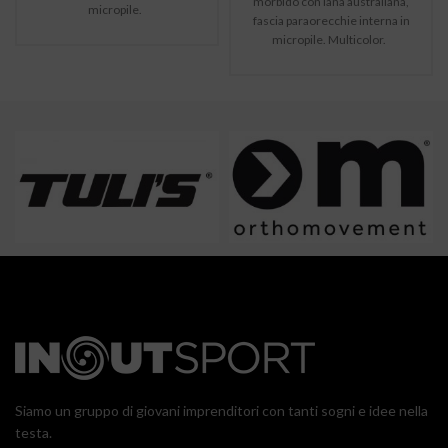
morbido con lana australiana,
micropile.
€19,95.
fascia paraorecchie interna in
micropile. Multicolor.
Siamo un gruppo di giovani imprenditori con tanti sogni e idee nella
testa.