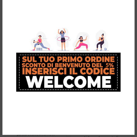
PRODOTTI CORRELATI
-35%
-33%
BULA Berretto
BULA Berretto
lana e alpaca
50% lana
australiana
€
25,95
Il prezzo
Il prezzo
€
39,99
originale era:
attuale
Cappello invernale caldo e
€
19,95
Il prezzo
Il prezzo
€
29,99
€39,99.
è:
morbido con lana / fine alpaca,
originale era:
attuale
€25,95.
Cappello invernale caldo e
paraorecchie interno in
€29,99.
è: