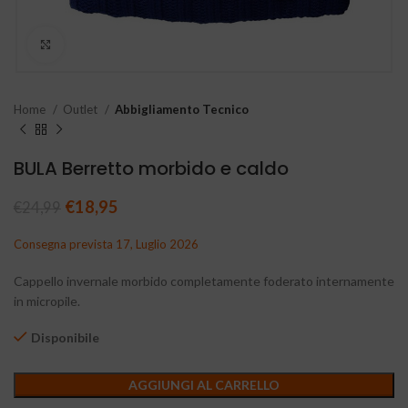
Clicca per ingrandire
Home
Outlet
Abbigliamento Tecnico
BULA Berretto morbido e caldo
Il prezzo originale era: €24,99.
€
18,95
Il prezzo attuale è: €18,95.
€
24,99
Consegna prevista 17, Luglio 2026
Cappello invernale morbido completamente foderato internamente
in micropile.
Disponibile
AGGIUNGI AL CARRELLO