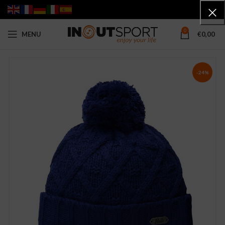
0
MENU
€
0,00
-24%