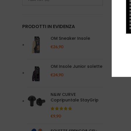
PRODOTTI IN EVIDENZA
OM Sneaker Insole
€
26,90
OM Insole Junior solette
€
24,90
N&W CURVE
Copripuntale StayGrip
€
9,90