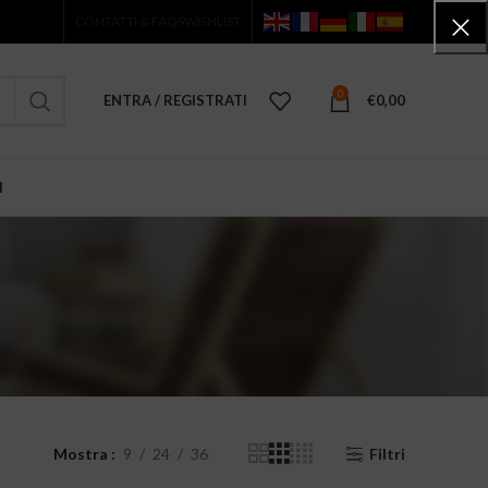
CONTATTI & FAQS
WISHLIST
0
ENTRA / REGISTRATI
€
0,00
I
Mostra
9
24
36
Filtri