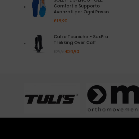
SOLETTE SPENCO® GEL:
Comfort e Supporto
Avanzati per Ogni Passo
€
19,90
Calze Tecniche - SoxPro
Trekking Over Calf
€
24,90
€
29,90