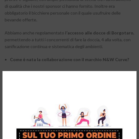
di qualità che i nostri sponsor ci hanno fornito. Inoltre era
obbligatorio il bicchiere personale con il quale usufruire delle
bevande offerte.
Abbiamo anche regolamentato
l’accesso alle docce di Borgotaro
,
permettendo a tutti i concorrenti di fare la doccia, 4 alla volta, con
sanificazione continua e sistematica degli ambienti.
Come è nata la collaborazione con il marchio N&W Curve?
Beh, innanzi tutto ci tengo a sottolineare che li utilizzo io in prima
persona e come me anche gli altri organizzatori della gara. Come
dicevo prima, abbiamo voluto innalzare il livello di qualità della gara e
per una gara di qualità abbiamo scelto solo sponsor di qualità. Ci
siamo messi in contatto con lo staff di
N&W Curve
, in particolare
con Giuseppe Morelli, conosciuto tramite i social. Siamo alla nostra
prima collaborazione, ma è solo l’inizio di una forte sinergia per
potenziare la nostra gara, invitando i concorrenti ad adoperare
strumenti che siano davvero performanti e funzionali.