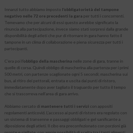
Innanzi tutto abbiamo imposto
l’obbligatorietà del tampone
negativo nelle 72 ore precedenti la gara
per tutti i concorrenti.
Temevamo che per alcuni di essi questo avrebbe significato la
rinuncia alla partecipazione, invece siamo stati sorpresi dalla grande
disponibilità degli atleti che pur di ritornare in gara hanno fatto il
tampone in un clima di collaborazione e piena sicurezza per tutti i
partecipanti.
C’era poi
l’obbligo della mascherina
nelle zone di gara, tranne in
quelle di corsa. Quindi obbligo di mascherina alla partenza per i primi
500 metri, con partenze scaglionate ogni 5 secondi; mascherina sui
bus, al ritiro dei pettorali, entrata e uscita dai punti di ristoro,
immediatamente dopo aver tagliato il traguardo per tutto il tempo
che si trascorreva nell’area di gara arrivo.
Abbiamo cercato di
mantenere tutti i servizi
con appositi
regolamenti anticovid. L’accesso ai punti di ristoro era regolato con
un sistema di transenne e passaggi obbligati e gel sanificante a
diposizione degli atleti. Il cibo era preconfezionato con porzioni già
pronte e sigillate, con ampie possibilità di scelta tra i tanti alimenti