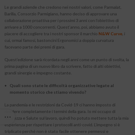
Le grandi aziende che credono nei nostri valori, come Parmalat,
Barilla, Consorzio Parmigiano, hanno deciso di approvare una
collaborazione proattiva per i prossimi 3 anni con l’obiettivo di
arrivare a 1000 concorrenti. Quest’anno, poi, abbiamo avuto il
piacere di accogliere tra i nostri sponsor il marchio
N&W Curve
, i
cui, ormai famosi, bastoncini Ergonomici a doppia curvatura
facevano parte dei premi di gara.
Quest’edizione sarà ricordata negli anni come un punto di svolta, la
prima pagina di un nuovo libro da scrivere, fatto di alti obiettivi,
grandi sinergie e impegno costante.
Quali sono state le difficoltà organizzative legate al
momento storico che stiamo vivendo?
La pandemia e le restrizioni da Covid-19 ci hanno imposto di
rivedere completamente i termini della gara. Io mi occupo di
Sicurezza e Salute sul lavoro, quindi ho potuto mettere tutta la mia
esperienza per rispettare i protocolli anti-covid. L’impegno si è
triplicato perché non è stato facile ottenere permessi e