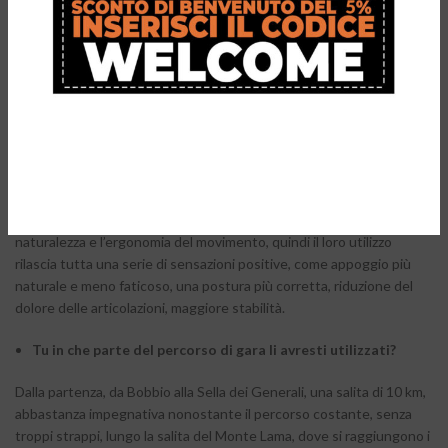
Da utilizzatore degli
Ergocurve
, quali sono le differenze che
noti rispetto all’uso del bastoncino dritto tradizionale?
Innanzi tutto vorrei sottolineare che non credo si possa fare un
paragone tra bastoncini dritti e i
N&W Curve
. Quest’ultimi, infatti,
rappresentano un vero e proprio innovativo strumento di corsa e di
gara, il cui utilizzo si diffonderà sempre più. Molti atleti erano curiosi
di provarli in gara, ma a causa delle normative Covid-19 ci è stato
impossibile dare quest’opportunità.
Gli
Ergocurve
sono studiati appositamente per rispettare la
naturalezza e l’ergonomia del movimento, quindi il loro utilizzo
rilascia tutta una serie di sensazioni positive, come appoggio più
naturale e meno faticoso, una postura più corretta, riduzione del
dolore delle articolazioni, maggiore stabilità.
Tu in che parte del percorso di gara li avresti utilizzati?
Dalla partenza, da Bobbio alla Sella dei Generali, una salita di 10 km,
abbastanza impegnativa nonostante il percorso costante, senza
troppi strappi, lungo la salita del Monte Lama, dove si raggiungono i