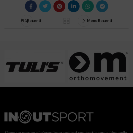
Più Recenti
Meno Recenti
Siamo un gruppo di giovani imprenditori con tanti sogni e idee nella