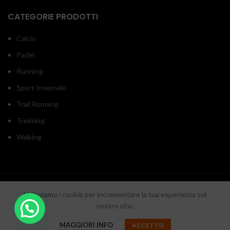
CATEGORIE PRODOTTI
Calcio
Padel
Running
Sport Invernale
Trail Running
Trekking
Walking
INOUTSPORT
2020 RON srl - P.iva/C.f. 05918550657 - Sede legale: Via Monticelli
Utilizziamo i cookie per incrementare la tua esperienza sul
di Fuorni 25 - SA
Cool Web Agency
nostro sito.
DESIGN BY
. Digital Media Agency.
MAGGIORI INFO
ACCETTO