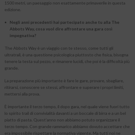
1500 metri, un paesaggio non esattamente primaverile in questa
edizione.
Negli anni precedenti hai partecipato anche tu alla The
Abbots Way, cosa vuol dire affrontare una gara così
impegnativa?
The Abbots Way è un viaggio con te stesso, come tutti gli
ultratrail, è una questione psicologica piuttosto che fisica, bisogna
tenere la testa sul pezzo, e rimanere lucidi, che poi è la difficoltà più
grande.
La preparazione più importante è fare le gare, provare, sbagliare,
ritirarsi, conoscere se stessi, affrontare e superare i propri limiti,
mettersi alla prova.
È importante il terzo tempo, il dopo gara, nel quale viene fuori tutto
lo spirito trail di convivialità davanti a un boccale di birra e a un bel
piatto di pasta. Quest’anno non abbiamo potuto organizzare il
terzo tempo. Con grande rammarico abbiamo dovuto accettare che
era impossibile rispettare la normativa vigente. Ma tutti noi ne