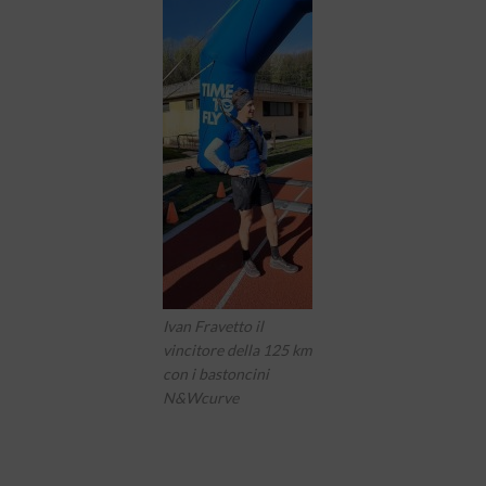
Ivan Fravetto il
vincitore della 125 km
con i bastoncini
N&Wcurve