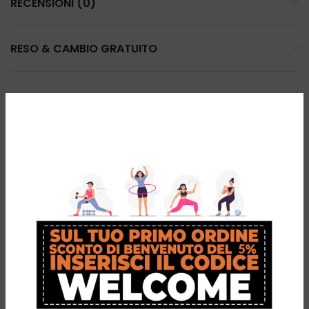
RECENSIONI (0)
RESO & CAMBIO GRATUITO
PRODOTTI CORRELATI
-31%
MOTUS
Spenco –