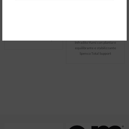
Reflective Vest
Revitalign YUMI
Kola Yellow
Sandal
Infradito uomo
€
8,90
Il prezzo
Il prezzo
€
12,90
originale era:
attuale è:
Pettorina regolabile in rete fluo
€
69,90
€12,90.
€8,90.
e riflettente Motus Collar Sport
Infradito Yumi con plantare
equilibrante e stabilizzante
Spenco Total Support