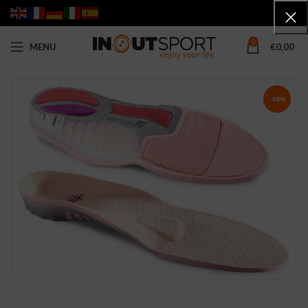
0
MENU
€
0,00
-48%