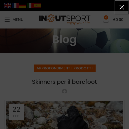
0
MENU
€
0,00
Blog
,
APPROFONDIMENTI
PRODOTTI
Skinners per il barefoot
22
FEB