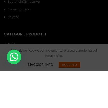
Bastoncini Ergocurve
Calze Sportive
Solette
CATEGORIE PRODOTTI
Calcio
Utilizziamo i cookie per incrementare la tua esperienza sul
Padel
nostro sito.
Running
MAGGIORI INFO
ACCETTO
Sport Invernale
Trail Running
Trekking
Walking