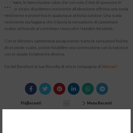
Skinners
, le famosissime calze che con solo 2 mm di spessore in
doppio strato di polimero resistente all’abrasione offrono una suola
resistente e protettiva in qualunque attività outdoor. Una suola
resistente ma leggera che ti lascia la sensazione di camminare
scalzo, attivando al contempo i muscoli e i tendini del piede.
Con le Skinners camminerai assaporando tutte le sensazioni fisiche
di un piede scalzo, potrai ristabilire una connessione con la natura e
con lo spazio totalmente diversa.
Fai del Barefoot la tua filosofia di vita in compagnia di
Skinner
!
Più Recenti
Meno Recenti