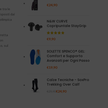
€
24,90
e tra le
isposti dai
 olimpica
N&W CURVE
Copripuntale StayGrip
rretta
€
9,90
non
co, sul
SOLETTE SPENCO® GEL:
Comfort e Supporto
Avanzati per Ogni Passo
€
19,90
Calze Tecniche - SoxPro
Trekking Over Calf
€
24,90
€
29,90