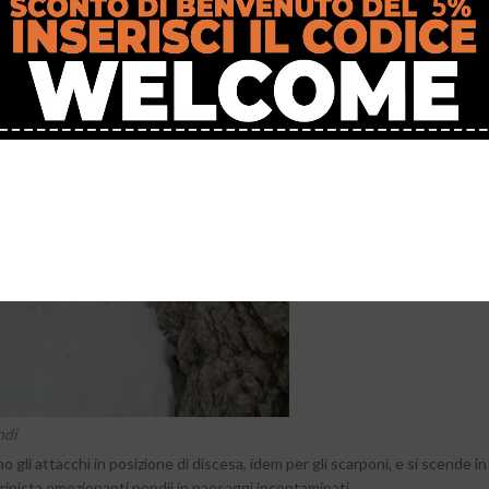
ndi
no gli attacchi in posizione di discesa, idem per gli scarponi, e si scende in
ripista emozionanti pendii in paesaggi incontaminati.