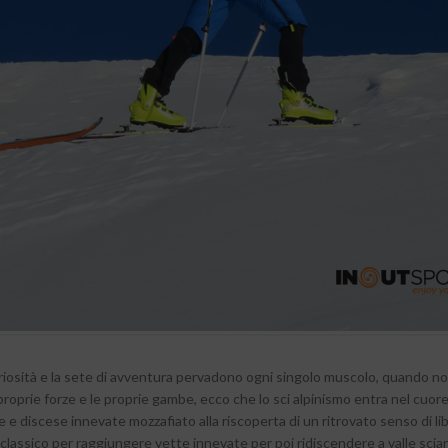
curiosità e la sete di avventura pervadono ogni singolo muscolo, quando n
proprie forze e le proprie gambe, ecco che lo sci alpinismo entra nel cuore
ite e discese innevate mozzafiato alla riscoperta di un ritrovato senso di li
o classico per raggiungere vette innevate per poi ridiscendere a valle scia