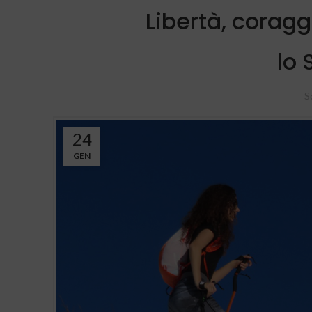
Libertà, coragg
lo 
S
24
GEN