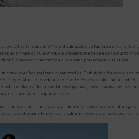
ica per affrontare anche 3/4 ore di salita. Di base l’amore per la montagna
esto può arrivare con una graduale preparazione fisica e con il giusto imp
ondizioni di diversa concentrazione di ossigeno presente ad alta quota
a un corso specifico tra i tanti organizzati dal Club Alpino Italiano e, sopra
 in gruppo. Altra annotazione importante Per lo scialpinismo “in ambient
chio di Ricerca dei Travolti in Valanga n.d.a), pala e sonda, per la ricerc
icate vi aiuteranno a saper utilizzare.
mmazione, occhio al meteo, abbigliamento “a cipolla” e attrezzatura giusta
 bastoncini che siano leggeri per la salita ma robusti per la discesa fuori p