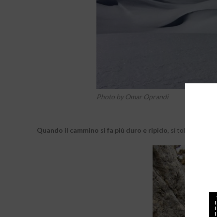
Photo by Omar Oprandi
Quando il cammino si fa più duro e ripido
, si tolgono gli 