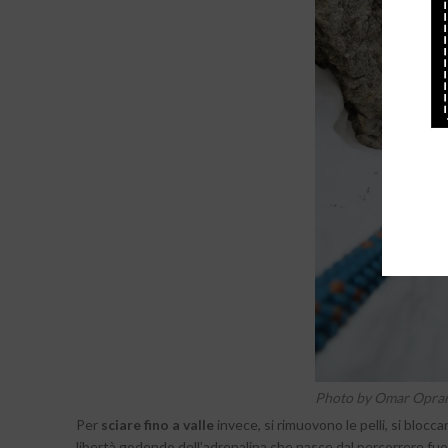
Photo by Omar Opra
Per
sciare fino a valle
invece, si rimuovono le pelli, si blocca
libertà godendo dell’adrenalina che nasce dal percorrere fuo