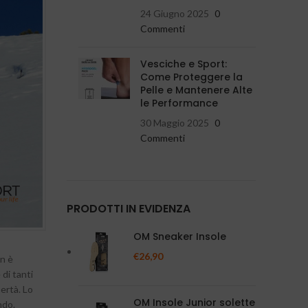
24 Giugno 2025
0
Commenti
Vesciche e Sport:
Come Proteggere la
Pelle e Mantenere Alte
le Performance
30 Maggio 2025
0
Commenti
PRODOTTI IN EVIDENZA
OM Sneaker Insole
€
26,90
on è
 di tanti
bertà. Lo
OM Insole Junior solette
ndo.