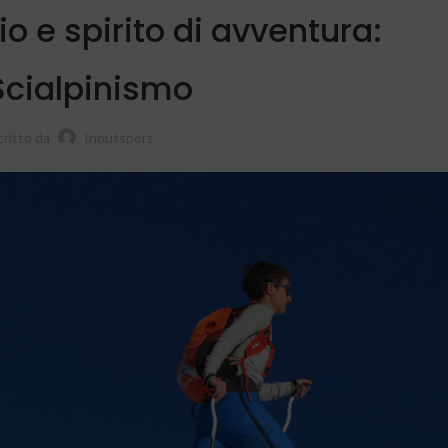
io e spirito di avventura:
Scialpinismo
critto da
Inoutsport