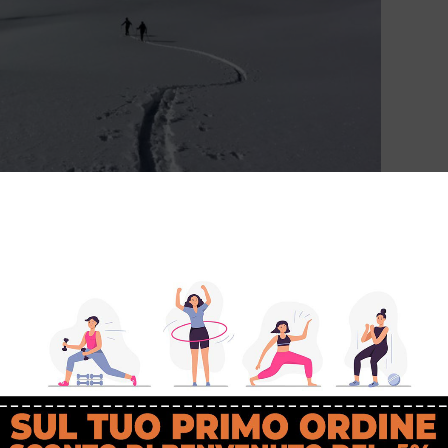
sci e si sale come per l’alpinismo, anche su pareti vere e proprie.