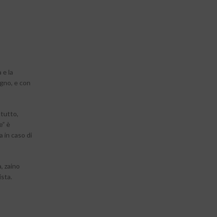
 e la
egno, e con
ttutto,
e” è
a in caso di
, zaino
ista.