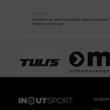
Più Recenti
Le solette: un alleato prezioso nella corsa verso l
olimpico. E non solo
ISCRIVI
Nome