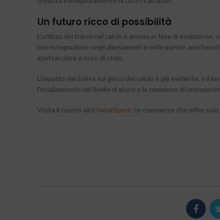
crescita e il miglioramento di tutti i calciatori.
Un futuro ricco di possibilità
L’utilizzo dei tubes nel calcio è ancora in fase di evoluzion
loro integrazione negli allenamenti e nelle partite amichevo
spettacolare e ricco di sfide.
L’impatto dei tubes sul gioco del calcio è già evidente, e il l
l’innalzamento del livello di gioco e la creazione di un’esperi
Visita il nostro sito
InoutSport
: l’e-commerce che offre solo 