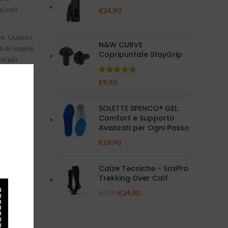
si con
€
24,90
nte. Questo
N&W CURVE
à di reagire
Copripuntale StayGrip
ni più
€
9,90
 slogature e
roblemi
SOLETTE SPENCO® GEL:
Comfort e Supporto
enza
Avanzati per Ogni Passo
duale;
€
19,90
tori. La
 per il
Calze Tecniche - SoxPro
Trekking Over Calf
€
24,90
€
29,90
in grado di