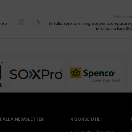
Meno Recen
’oro
Le talloniere: armi segrete per scongiurare g
infortuni a Euro 20
TI ALLA NEWSLETTER
RISORSE UTILI
Condizioni di Vendita