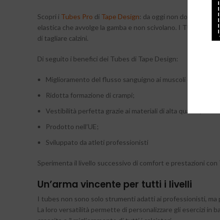
Scopri i
Tubes Pro
di
Tape Design
: da oggi non dovrai più ta
elastica che avvolge la gamba e non scivolano. I TUBES PRO 
di tagliare calzini.
Di seguito i benefici dei Tubes di Tape Design:
Miglioramento del flusso sanguigno ai muscoli del polpacc
Ridotta formazione di crampi;
Vestibilità perfetta grazie ai materiali di alta qualità;
Prodotto nell’UE;
Sviluppato da atleti professionisti
Sperimenta il livello successivo di comfort e prestazioni co
Un’arma vincente per tutti i livelli
I tubes non sono solo strumenti adatti ai professionisti, ma p
La loro versatilità permette di personalizzare gli esercizi in b