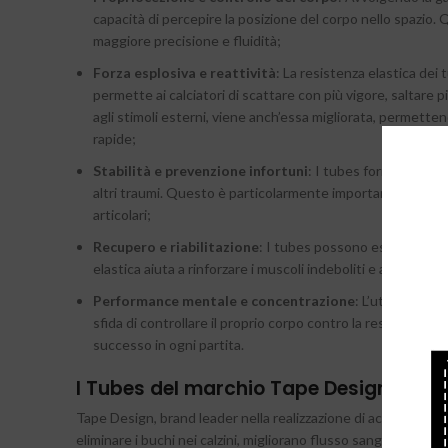
capacità di percepire la posizione del corpo nello spazio. 
maggiore precisione e fluidità;
Forza esplosiva e reattività
: La resistenza elastica dei
permette ai calciatori di scattare con più vigore, saltare pi
agli stimoli esterni, viene anch’essa migliorata, permettend
rapide;
Stabilità e prevenzione infortuni
: I tubes forniscono un
altri traumi. Questo è particolarmente importante per i c
articolari;
Recupero e riabilitazione
: I tubes possono essere utilizz
elastica aiuta a rinforzare i muscoli indeboliti e a migliorar
Performance mentale e concentrazione
: L’utilizzo de
sfida di controllare il proprio corpo contro la resistenza el
successo in ogni partita.
I Tubes del marchio Tape Design
Tape Design, brand leader nella realizzazione di accessori sp
eliminare i buchi nei calzini, migliorano flusso sanguigno e rid