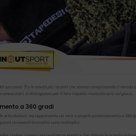
l successo. Tra le novità più recenti che stanno conquistando il mondo de
omuscolari, si distinguono per il loro impatto rivoluzionario sul gioco.
iamento a 360 gradi
r le articolazioni, ma rappresenta un vero e proprio potenziamento a 360 g
a questi strumenti innovativi sono molteplici:
mba, i tubes creano una resistenza elastica che stimola la propriocezione