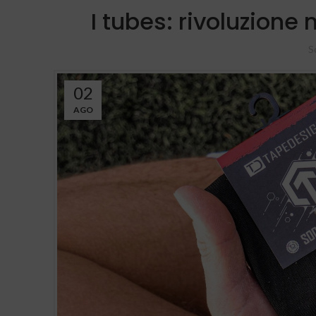
I tubes: rivoluzione 
S
02
AGO