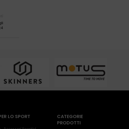
ti
li
24
PER LO SPORT
CATEGORIE
PRODOTTI
Accessori Sportivi