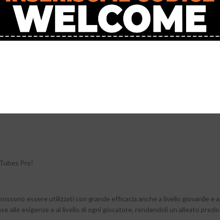
gliare le tue calze da calcio! I nostri nuovissimi Tubes Pro presentano un
DI TAPEDESIGN sono stati progettati da professionisti per porre fine al
io;
n Tubes Pro!
ossono essere utilizzati con grande efficacia anche a livello giovanile e 
ase alle esigenze e al livello di ogni giocatore, rendendoli un alleato prezio