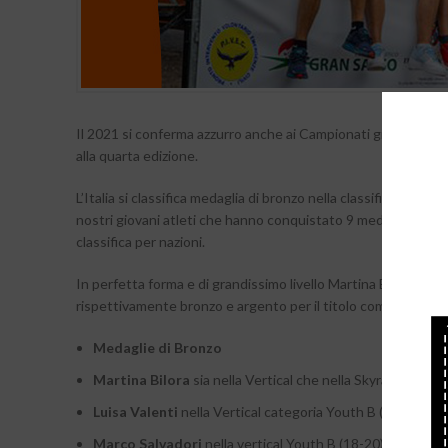
Il 2021 si conferma azzurro anche ai Campionati giovanili di 
alla quarta edizione.
L’Italia si classifica medaglia di bronzo nella classifica per 
nostri giovani atleti che hanno conquistato 9 medaglie ( 4 arge
classifica per nazioni.
In perfetta forma e di grandissimo livello Martina Bilora cat
rispettivamente bronzo e argento per il titolo combinato dai r
Medaglie di Bronzo
Martina Bilora
sia nella Vertical che nella Skyrace U23
Luisa Valenti
nella Vertical categoria Youth B (18-20) W
Marco Salvadori
nella vertical Youth B (18-20) Men.