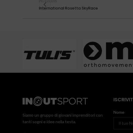
Più Recenti
International Rosetta SkyRace
ISCRIVI
Nome
Siamo un gruppo di giovani imprenditori con
tanti sogni e idee nella testa.