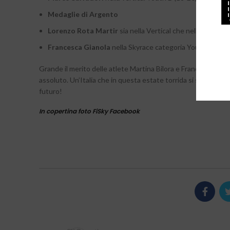
Medaglie di Argento
Lorenzo Rota Martir
sia nella Vertical che nella Skyrac
Francesca Gianola
nella Skyrace categoria Youth B Wo
Grande il merito delle atlete Martina Bilora e Francesca Gian
assoluto. Un’Italia che in questa estate torrida si sta facendo
futuro!
In copertina foto FiSky Facebook