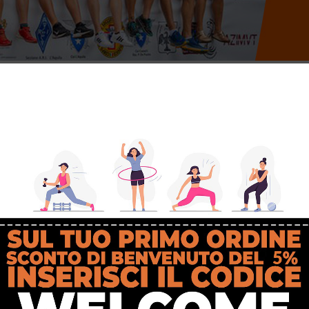
Skyrunning, che si sono svolti dal
30 luglio al 1° agosto a Fonte Cerreto,
nazioni, dietro a Spagna e Norvegia. Grandissimo entusiasmo per le prestazio
ntii e 5 bronzi) in tutto, sulle 54 in palio, raggiungendo così il terzo pos
egoria U23 e Lorenzo Rota Martir categoria Youth B, che si sono aggiudica
isultati delle 2 prove Vertical e Skyrace.
 Women;
omen;