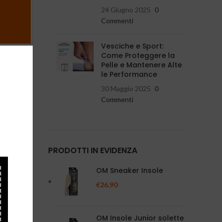
24 Giugno 2025
0
Commenti
Vesciche e Sport:
Come Proteggere la
Pelle e Mantenere Alte
 L’Aquila,
le Performance
30 Maggio 2025
0
ni dei
Commenti
to nella
ti
PRODOTTI IN EVIDENZA
OM Sneaker Insole
€
26,90
OM Insole Junior solette