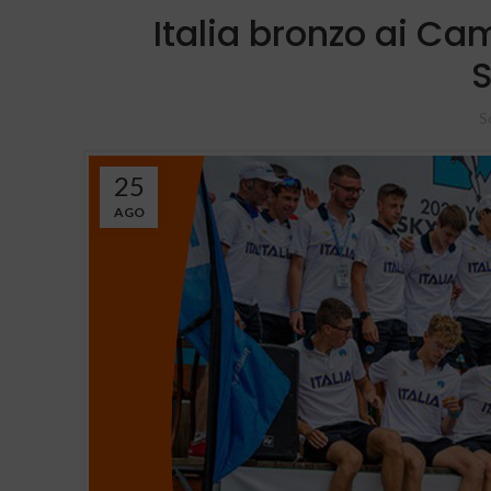
Italia bronzo ai Ca
S
25
AGO