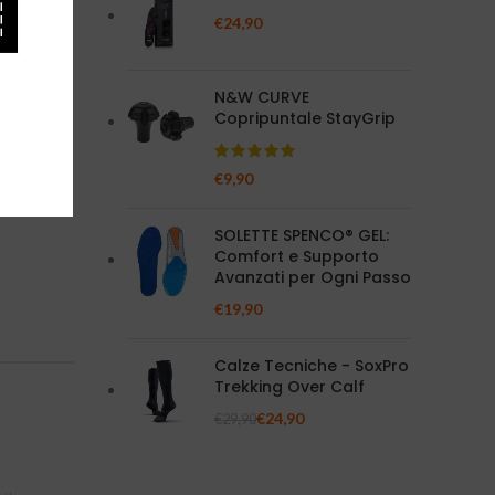
€
24,90
N&W CURVE
Copripuntale StayGrip
to
are per il
€
9,90
SOLETTE SPENCO® GEL:
Comfort e Supporto
Avanzati per Ogni Passo
€
19,90
Calze Tecniche - SoxPro
Trekking Over Calf
€
24,90
€
29,90