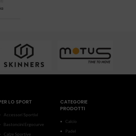
ti
ia
PER LO SPORT
CATEGORIE
PRODOTTI
Accessori Sportivi
Calcio
Bastoncini Ergocurve
Padel
Calze Sportive