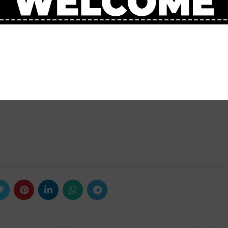
e categoria Youth B Men, più l’argento della combinata;
men.
ola che hanno concluso il week-end di gare classificandosi al 6° e 8° pos
 valere in tutti gli sport, un segno di speranza e rinascita che fa ben sper