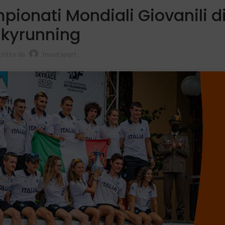
mpionati Mondiali Giovanili d
Skyrunning
critto da
Inoutsport