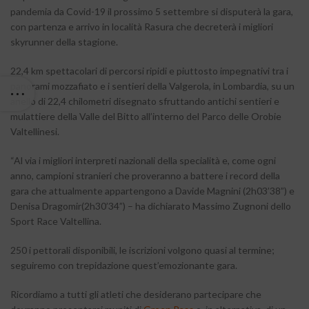
pandemia da Covid-19 il prossimo 5 settembre si disputerà la gara,
con partenza e arrivo in località Rasura che decreterà i migliori
skyrunner della stagione.
22,4 km spettacolari di percorsi ripidi e piuttosto impegnativi tra i
panorami mozzafiato e i sentieri della Valgerola, in Lombardia, su un
anello di 22,4 chilometri disegnato sfruttando antichi sentieri e
mulattiere della Valle del Bitto all’interno del Parco delle Orobie
Valtellinesi.
“Al via i migliori interpreti nazionali della specialità e, come ogni
anno, campioni stranieri che proveranno a battere i record della
gara che attualmente appartengono a Davide Magnini (2h03’38”) e
Denisa Dragomir(2h30’34”) – ha dichiarato Massimo Zugnoni dello
Sport Race Valtellina.
250 i pettorali disponibili, le iscrizioni volgono quasi al termine;
seguiremo con trepidazione quest’emozionante gara.
Ricordiamo a tutti gli atleti che desiderano partecipare che