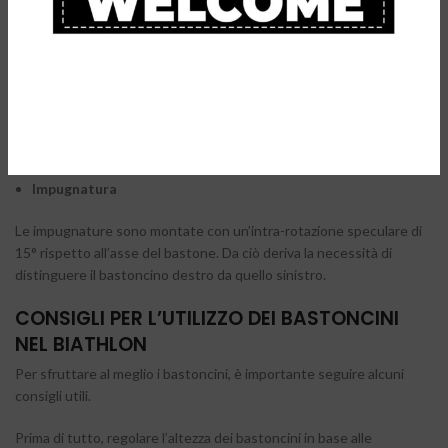
Il bastoncino si adatta alle misure di utilizzo per favorire i movimenti
naturali delle articolazioni (spalla, gomito e polso).
N&W Curve®
ha sviluppato un nuovo angolo di curvatura
Ergocurve 250 XC Curve
, più aperto rispetto al precedente,
ottenendo una curva meno accentuata.
Impugnatura
Le impugnature sono montate con un’intra-rotazione speculare di
15° rispetto all’asse del bastone. Da ciò deriva la necessità di
distinguere il bastoncino destro da quello sinistro.
CONSIGLI PER L’UTILIZZO DEI BASTONCINI
NEL BIATHLON
Per sfruttare al meglio i bastoncini, è importante seguire alcuni
consigli utili.
Prima di tutto, regolare l’altezza dei bastoncini in base alle