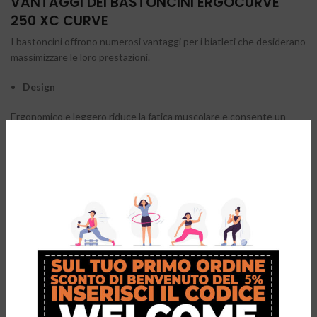
VANTAGGI DEI BASTONCINI ERGOCURVE
250 XC CURVE
I bastoncini offrono numerosi vantaggi per i biatleti che desiderano
massimizzare le loro prestazioni.
Design
Ergonomico e leggero riduce la fatica muscolare e consente un
maggiore controllo del movimento con un bilanciamento ottimale
che spinge il corpo verso l’avanzamento o un anticipo del punto di
appoggio a terra. Infatti la curvatura dei bastoncini permette una
spinta più efficace, ottimizzando la propulsione sugli sci e
migliorando la velocità complessiva.
Materiale
L’alta qualità dei materiali utilizzati nella loro costruzione
garantiscono una maggiore durata nel tempo, resistendo alle
sollecitazioni tipiche di questa disciplina.
Adattabilità