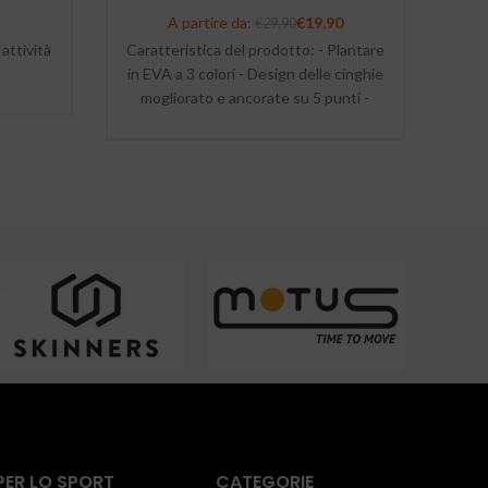
A partire da:
€
19,90
€
29,90
attività
Caratteristica del prodotto: - Plantare
Ca
in EVA a 3 colori - Design delle cinghie
mogliorato e ancorate su 5 punti -
p
Cinghie ergonomiche "iniettate" -
Inserto per supporto dell'arco
plantare - Suola antiscivolo - Non
temono l'acqua
PER LO SPORT
CATEGORIE