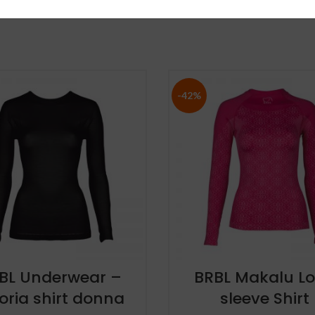
-42%
BL Underwear –
BRBL Makalu L
oria shirt donna
sleeve Shirt