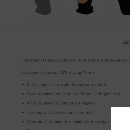
DE
Passamontagna Quickdry 100: sono i tessuti necessari per at
Passamontagna con 32% di Lana Merino:
Molto leggero e traspirante ma super caldo!
Cuciture piatte per impedire frizione e sfregamento
Morbido, elastico, compatto e leggero
Isolamento caldo che non dà prurito
Allontana naturalmente l’umidità e si asciuga rapidament