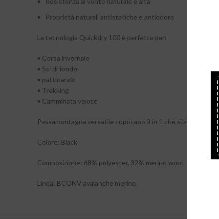
Resistenza al vento naturale e alta
Proprietà naturali antistatiche e antiodore
La tecnologia Quickdry 100 è perfetta per:
• Corsa invernale
• Sci di fondo
• pattinando
• Trekking
• Camminata veloce
Passamontagna versatile copricapo 3 in 1 che si adatta faci
Colore: Black
Composizione: 68% polyester, 32% merino wool
Linea: BCONV avalanche merino