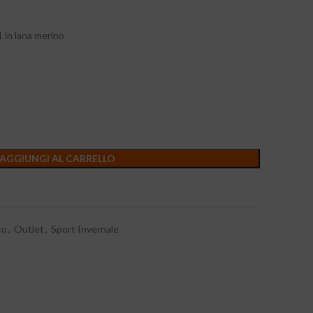
 in lana merino
AGGIUNGI AL CARRELLO
co
,
Outlet
,
Sport Invernale