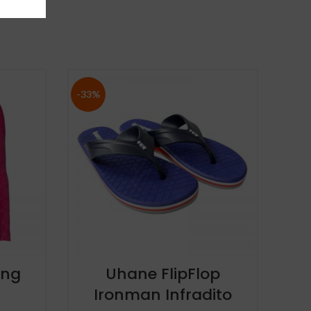
-33%
-33
ong
Uhane FlipFlop
Ironman Infradito