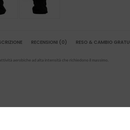
SCRIZIONE
RECENSIONI (0)
RESO & CAMBIO GRATU
tività aerobiche ad alta intensità che richiedono il massimo.
e