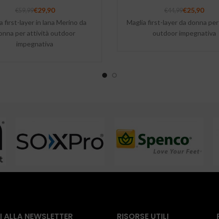
€
29,90
€
25,90
€
59,99
€
44,99
a first-layer in lana Merino da
Maglia first-layer da donna per 
onna per attività outdoor
outdoor impegnativa
impegnativa
TI ALLA NEWSLETTER
RISORSE UTILI