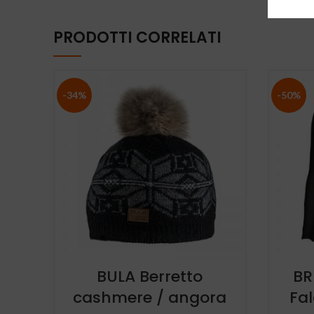
PRODOTTI CORRELATI
-34%
-50%
BULA Berretto
BR
cashmere / angora
Fal