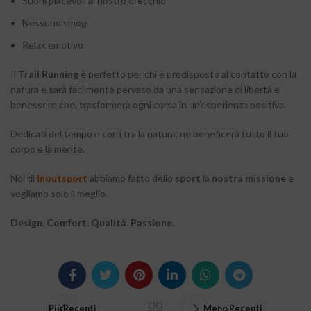
Suoni piacevoli al nostro orecchio
Nessuno smog
Relax emotivo
Il
Trail Running
è perfetto per chi è predisposto al contatto con la
natura e sarà facilmente pervaso da una sensazione di libertà e
benessere che, trasformerà ogni corsa in un’esperienza positiva.
Dedicati del tempo e corri tra la natura, ne beneficerà tutto il tuo
corpo e la mente.
Noi di
Inoutsport
abbiamo fatto dello
sport
la
nostra missione
e
vogliamo solo il meglio.
Design. Comfort. Qualità. Passione.
Più Recenti
Meno Recenti