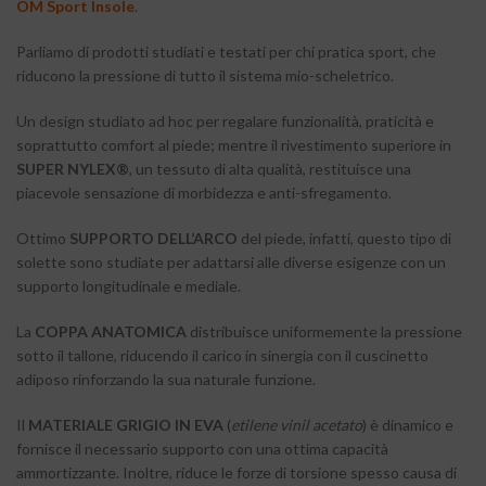
OM Sport Insole
.
Parliamo di prodotti studiati e testati per chi pratica sport, che
riducono la pressione di tutto il sistema mio-scheletrico.
Un design studiato ad hoc per regalare funzionalità, praticità e
soprattutto comfort al piede; mentre il rivestimento superiore in
SUPER NYLEX®
, un tessuto di alta qualità, restituisce una
piacevole sensazione di morbidezza e anti-sfregamento.
Ottimo
SUPPORTO DELL’ARCO
del piede, infatti, questo tipo di
solette sono studiate per adattarsi alle diverse esigenze con un
supporto longitudinale e mediale.
La
COPPA ANATOMICA
distribuisce uniformemente la pressione
sotto il tallone, riducendo il carico in sinergia con il cuscinetto
adiposo rinforzando la sua naturale funzione.
Il
MATERIALE GRIGIO IN EVA
(
etilene vinil acetato
) è dinamico e
fornisce il necessario supporto con una ottima capacità
ammortizzante. Inoltre, riduce le forze di torsione spesso causa di