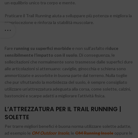
un equilibrio unico tra corpo e mente.
Praticare il Trail Running aiuta a sviluppare più potenza e migliora la
propriocezione e rinforza la stabilità muscolare.
Fare
running su superfici morbide
e non sull’asfalto
riduce
sensibilmente l’impatto con il suolo
. Di conseguenza, le
sollecitazioni che normalmente sono trasmesse dalle superfici dure
alle articolazioni si attenuano: caviglie, ginocchia e schiena sono
ammortizzate e assorbite in buona parte dal terreno. Nulla toglie
che pur sfruttando la morbidezza del suolo, è sempre consigliato
utilizzare un’attrezzatura adeguata alla corsa, come solette, calzini,
bastoncini e scarpe adatti a migliorare l’attività fisica.
L’ATTREZZATURA PER IL TRAIL RUNNING |
SOLETTE
Per trarre migliori benefici è buona norma utilizzare solette adatte,
ad esempio le
OM Outdoor Insole
, le
OM Running Insole
oppure le