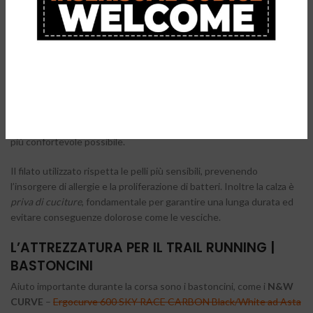
Le
SoxPro Sprint
, invece, rappresentano la nuova generazione di
calze sportive con
DOPPIO GRIP
. La microtecnologia
CUSHION
migliora l’assorbimento delle vibrazioni, la zona del tallone è
leggermente rialzata proprio per ridurre il rischio di lesioni. Il
sistema di ventilazione
Ultra High Air Flow
mantiene i piedi
asciutti sempre: dall’inizio alla fine della corsa. L’alto livello di
traspirabilità, impedisce al sudore di penetrare nel tessuto
permettendogli così di evaporare all’esterno per regalare una corsa
più confortevole possibile.
Il filato utilizzato rispetta le pelli più sensibili, prevenendo
l’insorgere di allergie e la proliferazione di batteri. Inoltre la calza è
priva di cuciture
, fondamentale per garantire una lunga durata ed
evitare conseguenze dolorose come le vesciche.
L’ATTREZZATURA PER IL TRAIL RUNNING |
BASTONCINI
Aiuto importante durante la corsa sono i bastoncini, come i
N&W
CURVE
–
Ergocurve 600 SKY RACE CARBON Black/White ad Asta