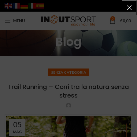
0
MENU
€
0,00
Blog
SENZA CATEGORIA
Trail Running – Corri tra la natura senza
stress
05
MAG