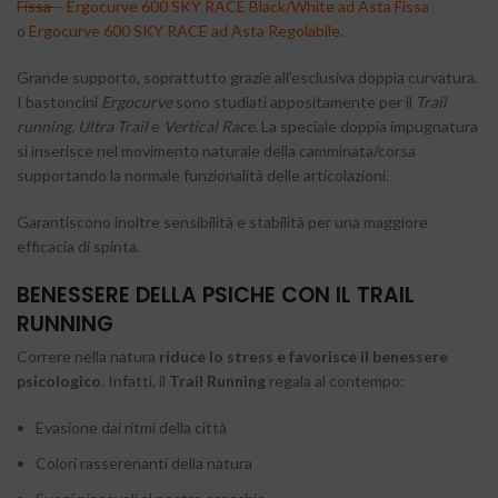
Fissa
–
Ergocurve 600 SKY RACE Black/White ad Asta Fissa
o
Ergocurve 600 SKY RACE ad Asta Regolabile
.
Grande supporto, soprattutto grazie all’esclusiva doppia curvatura.
I bastoncini
Ergocurve
sono studiati appositamente per il
Trail
running,
Ultra Trail
e
Vertical Race
. La speciale doppia impugnatura
si inserisce nel movimento naturale della camminata/corsa
supportando la normale funzionalità delle articolazioni.
Garantiscono inoltre sensibilità e stabilità per una maggiore
efficacia di spinta.
BENESSERE DELLA PSICHE CON IL TRAIL
RUNNING
Correre nella natura
riduce lo stress
e favorisce il benessere
psicologico
. Infatti, il
Trail Running
regala al contempo:
Evasione dai ritmi della città
Colori rasserenanti della natura