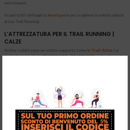
microtraumi.
Scopri tutti i dettagli su
Inoutsport
per scegliere la soletta adatta
al tuo Trail Running.
L’ATTREZZATURA PER IL TRAIL RUNNING |
CALZE
Anche i calzini sono un ottimo supporto come le
Trail-Atlas
. Le
esclusive tecnologie
BEARZONES
e
BEARTUBES
, unite all’uso di
nanotecnologie, favoriscono la gestione dell’umidità e
incrementano la ventilazione. La protezione antimicrobica con aree
rinforzate, garantire un miglior controllo durante il Trail Running.
Lo speciale design assicura un piacevole effetto “su misura”.
Le
Ironman Socks Trail-X
presentano una struttura in
DRYARN®
leggera, isolante e traspirante. Le aree del tallone e della punta in
poliammide
NANOGLIDE®
, utili per ottenere una maggiore durata
e resistenza allo sfregamento. La fascia di supporto per la caviglia in
CREORA®
la mantiene ferma migliorando l’appoggio del piede.