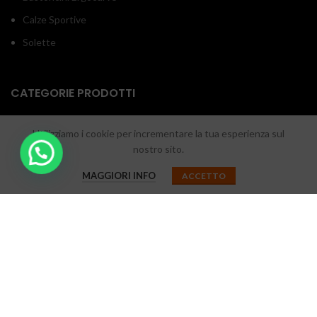
Calze Sportive
Solette
CATEGORIE PRODOTTI
Calcio
Utilizziamo i cookie per incrementare la tua esperienza sul
Padel
nostro sito.
Running
MAGGIORI INFO
ACCETTO
Sport Invernale
Trail Running
Trekking
Walking