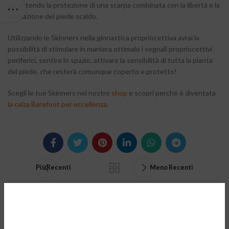
garantendo la protezione di una scarpa combinata con la libertà e la
sensazione del piede scaldo.
Utilizzando le Skinners nella ginnastica propriocettiva avrai la
possibilità di stimolare in maniera ottimale i segnali propriocettivi
periferici, sentire lo spazio, attivare la sensibilità di tutta la pianta
del piede, che resterà comunque coperto e protetto!
Scegli le tue Skinners nel nostro
shop
e scopri perché è diventata
la calza Barefoot per eccellenza
.
Più Recenti
Meno Recenti