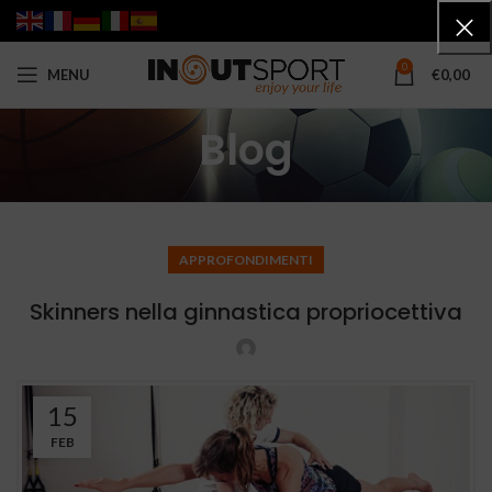
0
MENU
€
0,00
Blog
APPROFONDIMENTI
Skinners nella ginnastica propriocettiva
15
FEB