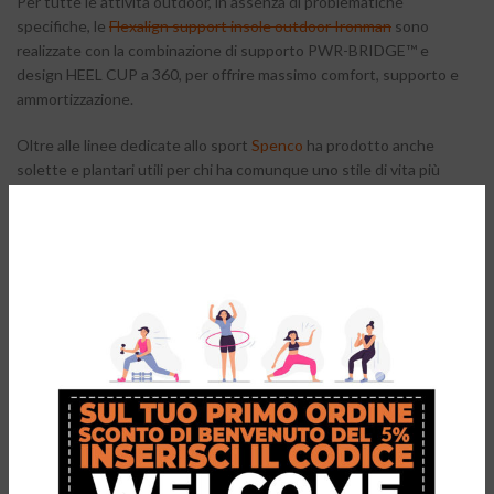
Per tutte le attività outdoor, in assenza di problematiche
specifiche, le
Flexalign support insole outdoor Ironman
sono
realizzate con la combinazione di supporto PWR-BRIDGE™ e
design HEEL CUP a 360, per offrire massimo comfort, supporto e
ammortizzazione.
Oltre alle linee dedicate allo sport
Spenco
ha prodotto anche
solette e plantari utili per chi ha comunque uno stile di vita più
attivo. Inserite al posto della soletta originale della scarpa, le
solette Spenco Total Support
Origina
l,
Max
e
Thin
, garantiscono
comfort, stabilità e controllo nelle attività quotidiane. Sono
realizzate con materiali antimicrobici e antisfregamento e
garantiscono il controllo degli odori, riducendo l’eccessiva
pronazione o supinazione grazie ai cuscinetti a densità
differenziata.
Le esigenze cambiano anche rispetto alla conformazione del
proprio piede. Avremo quindi plantari per
arcate neutre
,
alte
o
basse
, solette specifiche per aiutare a correggere problemi di
iperpronazione o piede piatto, solette ammortizzate maggiormente
nella parte posteriore per curare e prevenire problemi come il