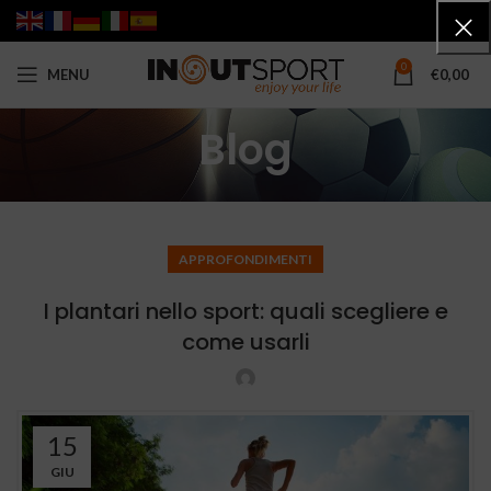
0
MENU
€
0,00
Blog
APPROFONDIMENTI
I plantari nello sport: quali scegliere e
come usarli
15
GIU