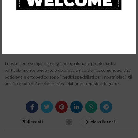
tendine d’Achille.
Nella nostra sezione
solette comfort
troverai una vasta scelta di
coppe per il tallone con struttura brevettata, ideali in caso di
fascite plantare, infiammazione al tendine d’Achille, periostite
tibiale, spina calcaneare, affaticamento e dolore a tallone, caviglie,
ginocchia, schiena e collo. Esse sono perfette per il running, per
una semplice passeggiata, ma anche per utilizzo quotidiano.
I nostri sono semplici consigli, per qualunque problematica
particolarmente evidente o dolorosa ti ricordiamo, comunque, che
podologo e ortopedico sono i medici specialisti per i nostri piedi, gli
unici in grado di fare diagnosi ed elaborare terapie adeguate.
Più Recenti
Meno Recenti