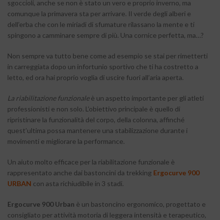
sgoccioli, anche se non è stato un vero e proprio inverno, ma
comunque la primavera sta per arrivare. Il verde degli alberi e
dell’erba che con le miriadi di sfumature rilassano la mente e ti
spingono a camminare sempre di più. Una cornice perfetta, ma…?
Non sempre va tutto bene come ad esempio se stai per rimetterti
in carreggiata dopo un infortunio sportivo che ti ha costretto a
letto, ed ora hai proprio voglia di uscire fuori all’aria aperta.
La riabilitazione funzionale
è un aspetto importante per gli atleti
professionisti e non solo. L’obiettivo principale è quello di
ripristinare la funzionalità del corpo, della colonna, affinché
quest’ultima possa mantenere una stabilizzazione durante i
movimenti e migliorare la performance.
Un aiuto molto efficace per la riabilitazione funzionale è
rappresentato anche dai bastoncini da trekking
Ergocurve 900
URBAN
con asta richiudibile in 3 stadi.
Ergocurve 900 Urban
è un bastoncino ergonomico, progettato e
consigliato per attività motoria di leggera intensità e terapeutico,