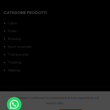
CATEGORIE PRODOTTI
Calcio
Padel
Running
Sport Invernale
Trail Running
Trekking
Walking
INOUTSPORT
2020 RON srl - P.iva/C.f. 05918550657 - Sede legale: Via Monticelli
Utilizziamo i cookie per incrementare la tua esperienza sul
di Fuorni 25 - SA
Cool Web Agency
nostro sito.
DESIGN BY
. Digital Media Agency.