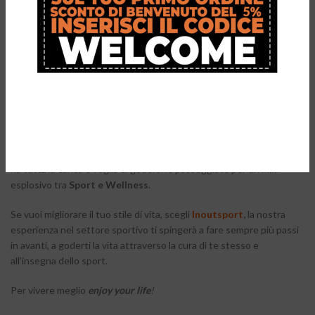
Attenzione!
L’
Ergocurve 900 Urban
è sì adatto per la riabilitazione funzionale,
ma soprattutto per chi si vuole approcciare alla camminata
utilizzando un accessorio performante capace di migliorare il
proprio trekking. I
bastoncini Urban
regalano una sensazione di
sicurezza
e
stabilità
anche per chi è “diversamente giovane” ma
ha tutta la carica e voglia di godersi le passeggiate per un mix
esplosivo tra
Sport e Wellness
.
Se vuoi migliorare il tuo stile di vita, scegli
Inoutsport
,
la nostra
esperienza nel settore sportivo ti spingerà a fare sempre più passi
in avanti, a goderti la vita attraverso la cura di te stesso e
all’insegna dello sport.
Per vivere meglio
enjoy your life
!