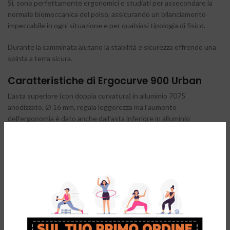
Si, sono perfettamente ergonomici e studiati per assecondare la
normale biomeccanica del polso, assicurando un bilanciamento
impeccabile in ogni situazione e per qualsiasi tipologia di fisico.
Durante la camminata aiutano la stabilità e sicurezza offrendo una
spinta a terra sicura.
Caratteristiche di Ergocurve 900 Urban
L’asta superiore (con doppia curvatura) in alluminio 7075
anodizzato, Ø 16 mm, regala leggerezza ma l’aumento
dell’ergonomia è dato anche dall’asta inferiore in alluminio
richiudibile in 3 stadi. Il puntale tondo si differenzia e risulta ideale
per percorsi urbani e sterrato in piano.