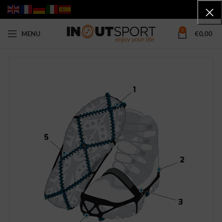
0
MENU
€
0,00