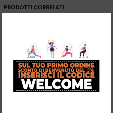
PRODOTTI CORRELATI
-33%
Uhane FlipFlop
Ergocurve 900
Ironman
ONE plus.
Infradito
Tecnologia
Avanzata per
A partire da:
€
19,90
€
29,90
una
Caratteristica del prodotto: -
Plantare in EVA a 3 colori -