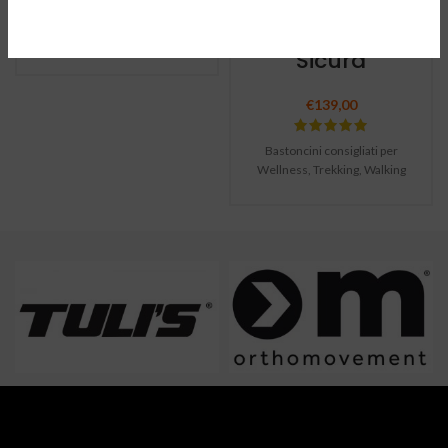
Camminata
Design delle cinghie mogliorato
Naturale e
e ancorate su 5 punti - Cinghie
Sicura
ergonomiche "iniettate" -
Inserto per supporto dell'arco
plantare - Suola antiscivolo -
€
139,00
Non temono l'acqua
Bastoncini consigliati per
Wellness, Trekking, Walking