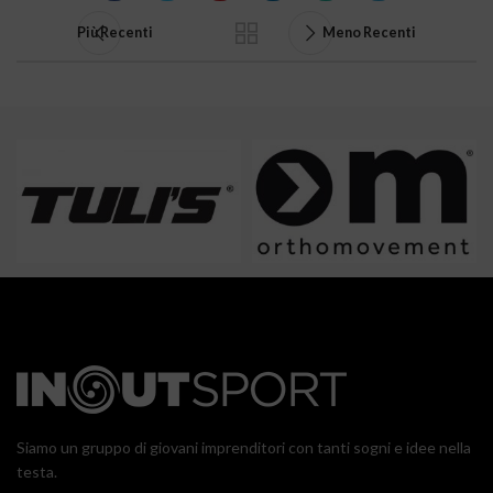
Più Recenti
Meno Recenti
Siamo un gruppo di giovani imprenditori con tanti sogni e idee nella
testa.