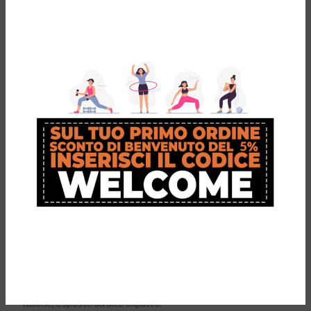
Tessuto superiore anti sfregamento
: realizzato in materiale
antiscivolo, aumentando l’attrito con la calza per un migliore
controllo e prestazioni, prevenendo vesciche:
Low Arch Support
: Progettato con supporto arco ridotto per
migliorare la vestibilità per scarpe strette;
Low Heel Cup
: Distribuisce la pressione sotto il tallone e
migliora la vestibilità per le scarpe strette;
Materiale Eco Shock Absorbing:
Materiale a nido d’ape giallo,
realizzato con E.V.A riciclato al 25%, distribuisce la pressione,
aumenta l’assorbimento degli urti e riduce il peso della soletta;
Eco Dynamic Function:
Strato nero in E.V.A riciclato al 25%, che
fornisce supporto dinamico e assorbimento degli urti riducendo
le forze di rotazione.
Arch Barriers:
Aggiunto inferiormente per fornire il supporto
necessario con un profilo inferiore dell’arco;
Zona del tallone:
La zona antiurto gialla riduce il carico sul
tallone, esposto ad alto impatto.