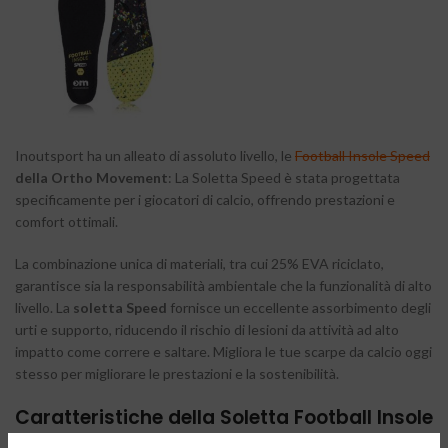
Inoutsport ha un alleato di assoluto livello, le
Football Insole Speed
della Ortho Movement
: La Soletta Speed è stata progettata
specificamente per i giocatori di calcio, offrendo prestazioni e
comfort ottimali.
La combinazione unica di materiali, tra cui 25% EVA riciclato,
garantisce sia la responsabilità ambientale che la funzionalità di alto
livello. La
soletta Speed
fornisce un eccellente assorbimento degli
urti e supporto, riducendo il rischio di lesioni da attività ad alto
impatto come correre e saltare. Migliora le tue scarpe da calcio oggi
stesso per migliorare le prestazioni e la sostenibilità.
Caratteristiche della Soletta Football Insole
Speed