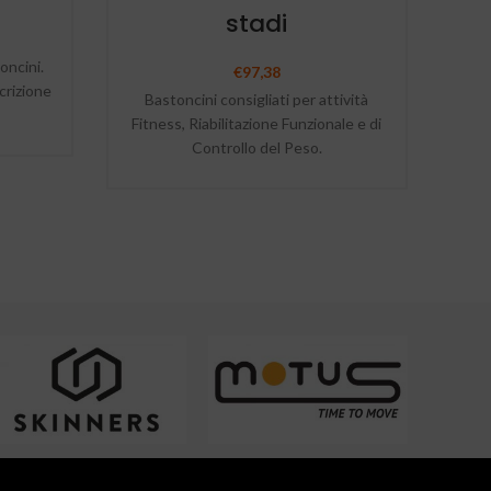
stadi
ncini.
€
97,38
crizione
Bastoncini consigliati per attività
Fitness, Riabilitazione Funzionale e di
Controllo del Peso.
Ergo