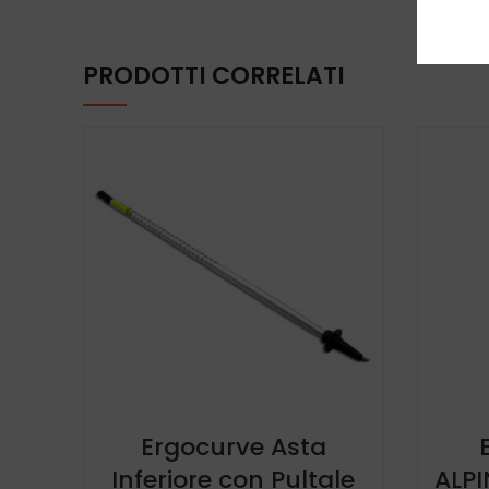
PRODOTTI CORRELATI
Ergocurve Asta
Inferiore con Pultale
ALPI