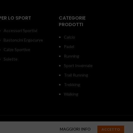
PER LO SPORT
CATEGORIE
PRODOTTI
Accessori Sportivi
Calcio
Bastoncini Ergocurve
Padel
Calze Sportive
Running
Solette
Sport Invernale
Trail Running
Trekking
Walking
MAGGIORI INFO
ACCETTO