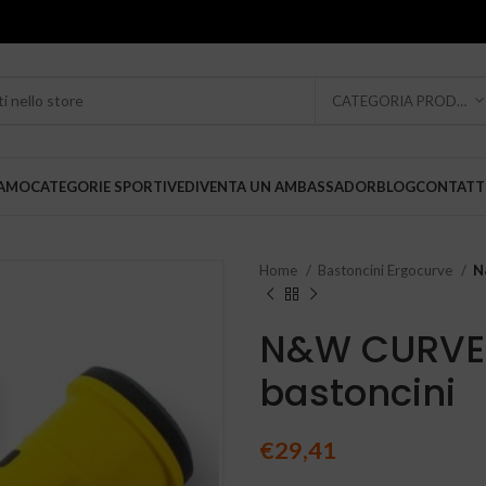
CATEGORIA PRODOTTO
IAMO
CATEGORIE SPORTIVE
DIVENTA UN AMBASSADOR
BLOG
CONTATT
Home
Bastoncini Ergocurve
N
N&W CURVE P
bastoncini
€
29,41