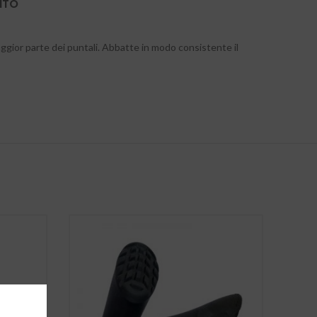
ITO
aggior parte dei puntali. Abbatte in modo consistente il