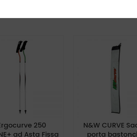
Ergocurve 250
N&W CURVE Sa
NE+ ad Asta Fissa
porta bastonci