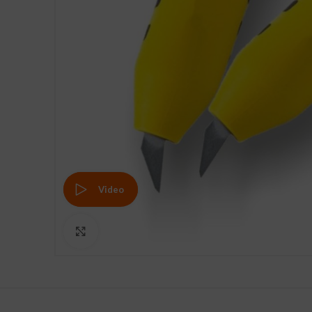
Video
Clicca per ingrandire