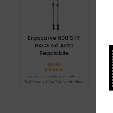
Ergocurve 600 SKY
N&W
RACE ad Asta
Regolabile
€
156,40
Bastoncini consigliati per Trekking,
Trail Running, Ultra Trail, Vertical Race