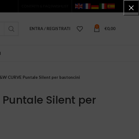
CONTATTI & FAQS
WISHLIST
0
ENTRA / REGISTRATI
€
0,00
I
&W CURVE Puntale Silent per bastoncini
untale Silent per