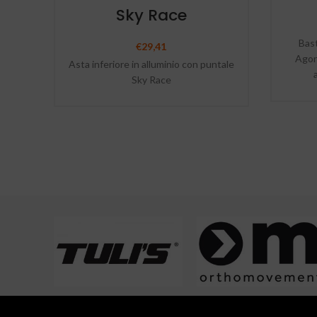
Sky Race
Bast
€
29,41
Agoni
Asta inferiore in alluminio con puntale
Sky Race