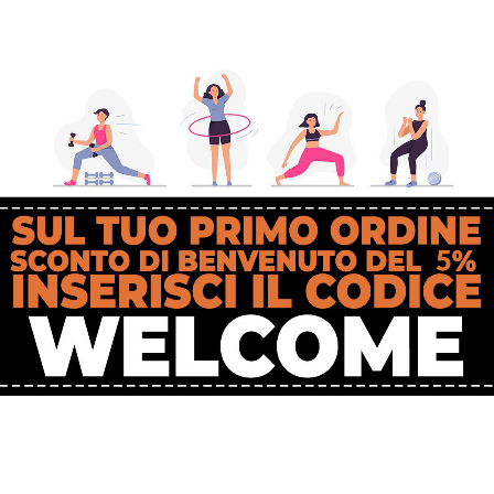
 CURVE Puntale
Ergocurve 900 
SkyRace per
plus. Tecnolog
bastoncini
Avanzata per 
Camminata Natu
€
24,49
e Sicura
N&W puntale SkyRace
€
136,72
Bastoncini consigliati per We
Trekking, Walking