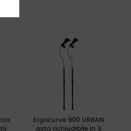
cca
Ergocurve 900 URBAN
ni
asta richiudibile in 3