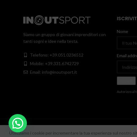
ISCRIVI
Nome
Siamo un gruppo di giovani imprenditori con
tanti sogni e idee nella testa.
Telefono: +39.051.0236512
Email addr
Mobile: +39.331.6742729
Email: info@inoutsport.it
Autorizzo al 
INOUTSPORT
2020 RON srl - P.iva/C.f. 05918550657 - Sede legale: Via M
Utilizziamo i cookie per incrementare la tua esperienza sul nostro si
Cool Web Agency
DESIGN BY
. Digital Media Agency.