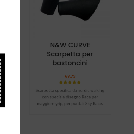
ONE
N&W CURVE
ia
Scarpetta per
una
bastoncini
rale
€
9,73
Scarpetta specifica da nordic walking
con speciale disegno Race per
maggiore grip, per puntali Sky Race.
llness,