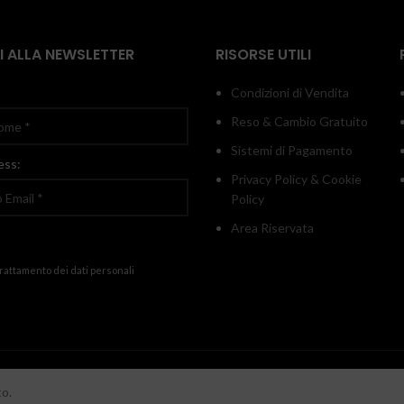
TI ALLA NEWSLETTER
RISORSE UTILI
Condizioni di Vendita
Reso & Cambio Gratuito
Sistemi di Pagamento
ess:
Privacy Policy & Cookie
Policy
Area Riservata
trattamento dei dati personali
onticelli di Fuorni 25 - SA
to.