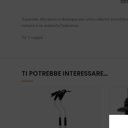
DE
Il puntale silenzioso si distingue per un’eccellente assorbim
rumore e ne aumenta l’aderenza
Pz: 1 coppia
TI POTREBBE INTERESSARE…