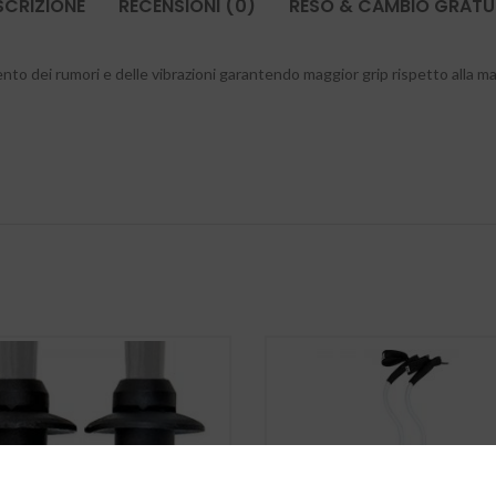
SCRIZIONE
RECENSIONI (0)
RESO & CAMBIO GRATU
ento dei rumori e delle vibrazioni garantendo maggior grip rispetto alla m