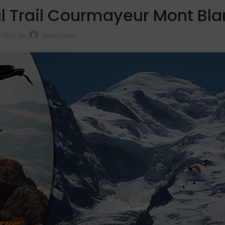
l Trail Courmayeur Mont Bla
critto da
Inoutsport