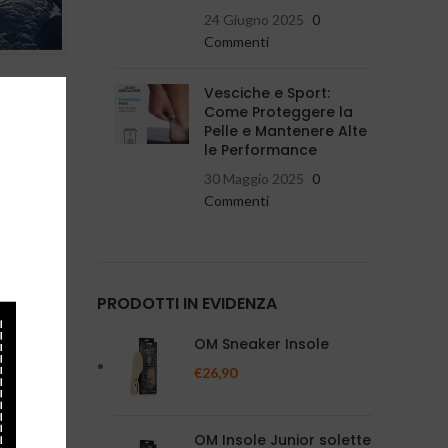
24 Giugno 2025
0
Commenti
Vesciche e Sport:
 agosto 2
Come Proteggere la
Pelle e Mantenere Alte
le Performance
30 Maggio 2025
0
Commenti
PRODOTTI IN EVIDENZA
OM Sneaker Insole
€
26,90
OM Insole Junior solette