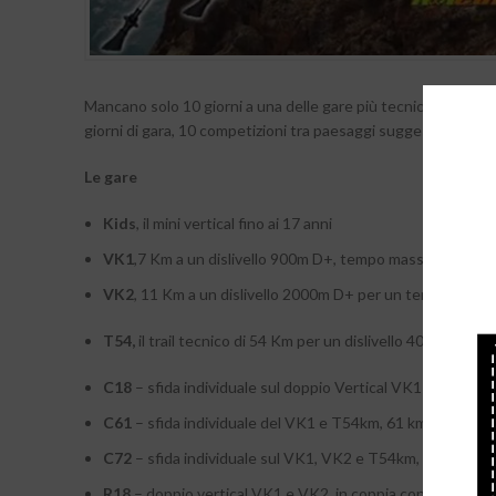
Mancano solo 10 giorni a una delle gare più tecniche e sugge
giorni di gara, 10 competizioni tra paesaggi suggestivi e str
Le gare
Kids
, il mini vertical fino ai 17 anni
VK1
,7 Km a un dislivello 900m D+, tempo massimo 2H 0
VK2
, 11 Km a un dislivello 2000m D+ per un tempo mass
T54,
il trail tecnico di 54 Km per un dislivello 4000m D
C18
– sfida individuale sul doppio Vertical VK1 e VK2, 18 
C61
– sfida individuale del VK1 e T54km, 61 km a un disliv
C72
– sfida individuale sul VK1, VK2 e T54km, 72 km a un 
R18
– doppio vertical VK1 e VK2, in coppia con un amico, 