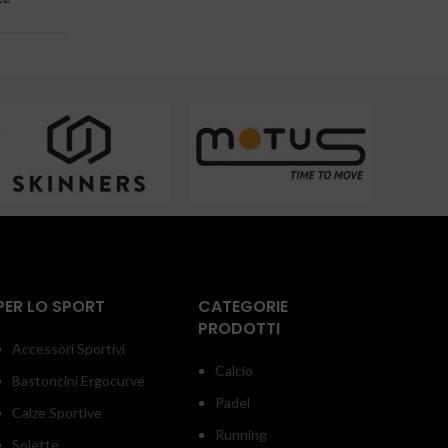
PER LO SPORT
CATEGORIE
PRODOTTI
Accessori Sportivi
Calcio
Bastoncini Ergocurve
Padel
Calze Sportive
Running
Solette