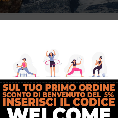
stive del settore, la Vertical Trail Corumayeur Mont Blanc. 30 luglio- 1°
apiombi mozzafiato.
0m – notturno
imo di 4H 30m, qualificante per UTMB, assegna 1 punto ITRA.
+, tempo massimo 16H 00m, qualificante per UTMB, assegna 3 punti ITRA.
km a un dislivello di 3000m D+.
ello di 5000 D+.
dislivello di 7000 m D+.
18 km a un dislivello di 3000m D+.