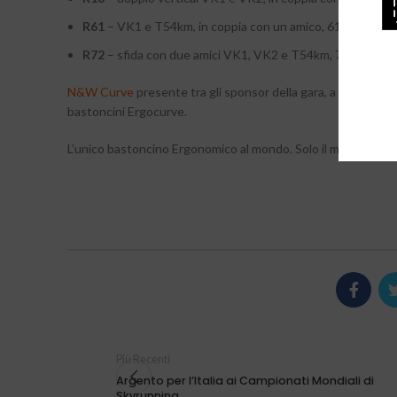
R61
– VK1 e T54km, in coppia con un amico, 61 km a un dis
R72
– sfida con due amici VK1, VK2 e T54km, 72 km a un d
N&W Curve
presente tra gli sponsor della gara, a consolida
bastoncini Ergocurve.
L’unico bastoncino Ergonomico al mondo. Solo il meglio per i
Più Recenti
Argento per l’Italia ai Campionati Mondiali di
Skyrunning