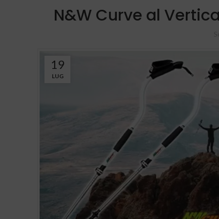
N&W Curve al Vertica
S
19
LUG