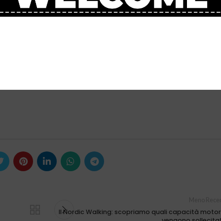
livello di 5000 D+.
islivello di 7000 m D+.
mento della grande innovazione nel mondo del trail introdotta dalla tecno
 grandi campioni.
Meno Recen
Il Nordic Walking: scopriamo quali capacità motor
vengono sollecita