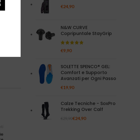
€
24,90
N&W CURVE
logia dei
Copripuntale StayGrip
€
9,90
SOLETTE SPENCO® GEL:
Comfort e Supporto
Avanzati per Ogni Passo
€
19,90
Calze Tecniche - SoxPro
Trekking Over Calf
€
24,90
€
29,90
ti
ie
te