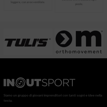
leggera, con aree ventilate.
piede.
Siamo un gruppo di giovani imprenditori con tanti sogni e idee nella
testa.