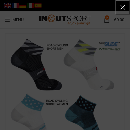
0
MENU
€
0,00