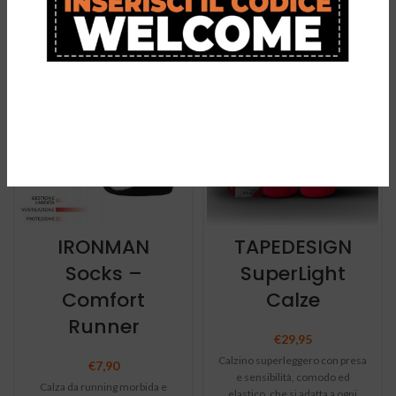
PRODOTTI CORRELATI
IRONMAN
TAPEDESIGN
Socks –
SuperLight
Comfort
Calze
Runner
€
29,95
Calzino superleggero con presa
€
7,90
e sensibilità, comodo ed
Calza da running morbida e
elastico, che si adatta a ogni