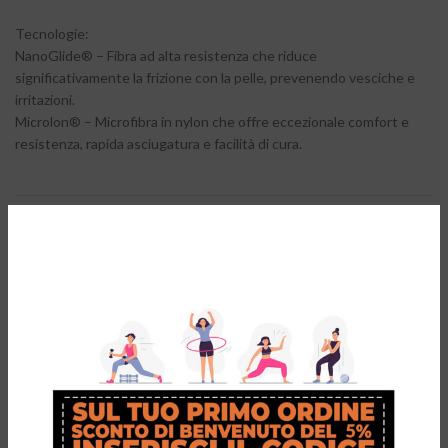
Tecnologie:
NanoGlide® – Fibra ad alta resistenza che riduce
significativamente la frizione con la pelle, prevenendo vesciche e
irritazioni.
Microlon® – Microfibra in nylon che offre eccezionale comfort e
resistenza, rapida asciugatura e facilità di cura.
INFORMAZIONI AGGIUNTIVE
RECENSIONI (0)
RESO & CAMBIO GRATUITO