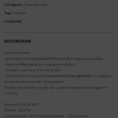
Categoria:
Calze Sportive
Tag:
Ironman
Condividi:
DESCRIZIONE
Caratteristiche
-La struttura in
poliammide Microlon®
è leggera e morbida.
-Inserto riflettente
per maggiore visibilità.
-Inserti in mesh per il circolo di aria.
-Aree di tallone e punta in
poliammide Nanoglide®
per maggiore
durata e resistenza allo sfregamento.
-Design destro/sinistro per una calzata ergonomica e maggiore
comfort.
Spessore: Ultra Light
Altezza: Quarter
Composizione: 98% Polyamide Nylon – 2% Elastane