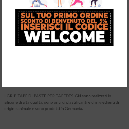
CHIUSO
Grazie alla forma ad anelle i GRIP TAPE non si muovono e non si
staccano dalla gamba nemmeno durante duri scontri con i tuoi
avversari durante le partite.
TAGLIA UNICA
Grazie all’elasticità del materiale e alla taglia unica si adatta a quasi
tutti i parastinchi in commercio, le proprietà elastiche permettono
un estensione fino a un diametro di circa 30 cm senza usurarsi.
QUALITÀ SOSTENIBILE
I GRIP TAPE DI PASTE PER TAPEDESIGN sono realizzati in
silicone di alta qualità, sono privi di plastificanti e di ingredienti di
origine animale e sono prodotti in Germania.