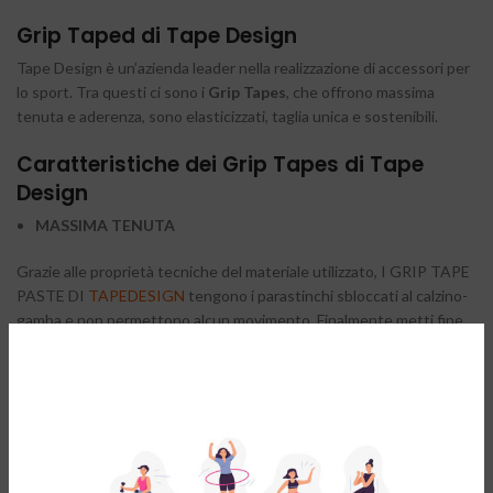
Grip Taped di Tape Design
Tape Design è un’azienda leader nella realizzazione di accessori per
lo sport. Tra questi ci sono i
Grip Tapes
, che offrono massima
tenuta e aderenza, sono elasticizzati, taglia unica e sostenibili.
Caratteristiche dei Grip Tapes di Tape
Design
MASSIMA TENUTA
Grazie alle proprietà tecniche del materiale utilizzato, I GRIP TAPE
PASTE DI
TAPEDESIGN
tengono i parastinchi sbloccati al calzino-
gamba e non permettono alcun movimento. Finalmente metti fine
al continuo spostamento dei tuoi parastinchi.
PERFECT FIT
Grazie alla loro forma appositamente studiata, I GRIP TAPE
PASTE si adattano perfettamente alla forma naturale del polpaccio
e calzano come una seconda pelle.