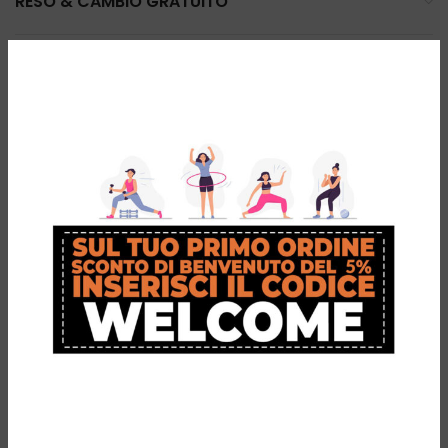
RESO & CAMBIO GRATUITO
PRODOTTI CORRELATI
-29%
MOTUS Flexy
BULA Berretto
Smart Fascia
caldo e leggero
Elastica Porta
€
24,95
Il prezzo
Il prezzo
€
34,99