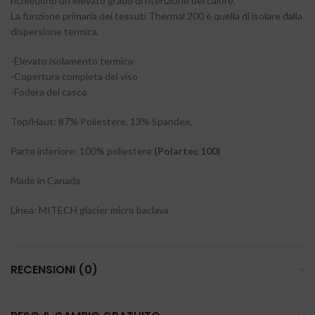
richiedono un elevato grado di ritenzione del calore.
La funzione primaria dei tessuti Thermal 200 è quella di isolare dalla
dispersione termica.
-Elevato isolamento termico
-Copertura completa del viso
-Fodera del casco
Top/Haut: 87% Poliestere, 13% Spandex,
Parte inferiore: 100% poliestere
(Polartec 100)
Made in Canada
Linea: MITECH glacier micro baclava
RECENSIONI (0)