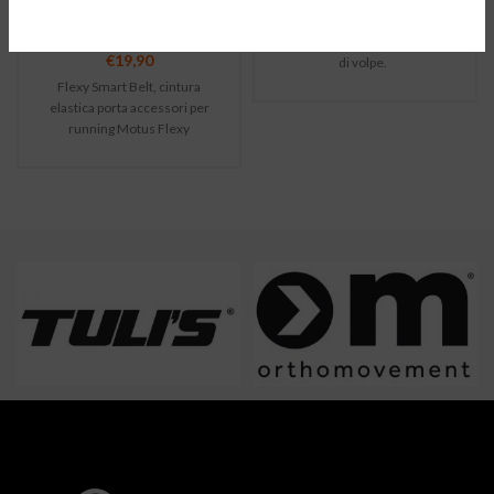
Oggetti
originale era:
attuale
Cappello invernale caldo e
€34,99.
è:
morbido con pon pon di pelliccia
€24,95.
€
19,90
di volpe.
Flexy Smart Belt, cintura
elastica porta accessori per
running Motus Flexy