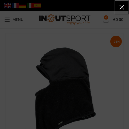
0
MENU
€
0,00
-28%