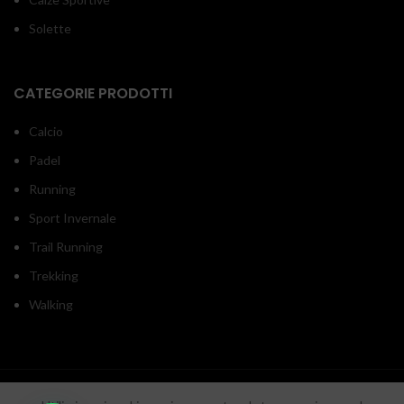
Solette
CATEGORIE PRODOTTI
Calcio
Padel
Running
Sport Invernale
Trail Running
Trekking
Walking
INOUTSPORT
2020 RON srl - P.iva/C.f. 05918550657 - Sede legale: Via Monticelli