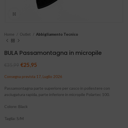
Clicca per ingrandire
Home
Outlet
Abbigliamento Tecnico
BULA Passamontagna in micropile
Il prezzo originale era: €35,99.
€
25,95
Il prezzo attuale è: €25,95.
€
35,99
Consegna prevista 17, Luglio 2026
Passamontagna parte superiore per casco in poliestere con
asciugatura rapida, parte inferiore in micropile Polartec 100.
Colore: Black
Taglia: S/M