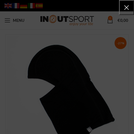
0
MENU
€
0,00
-27%