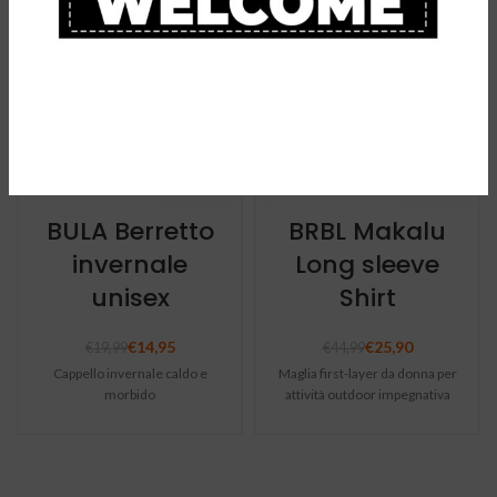
-25%
-42%
BULA Berretto
BRBL Makalu
invernale
Long sleeve
unisex
Shirt
€
14,95
€
25,90
€
19,99
€
44,99
Cappello invernale caldo e
Maglia first-layer da donna per
morbido
attività outdoor impegnativa