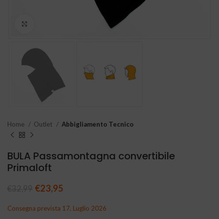
Clicca per ingrandire
Home
Outlet
Abbigliamento Tecnico
BULA Passamontagna convertibile
Primaloft
Il prezzo originale era: €32,99.
€
23,95
Il prezzo attuale è: €23,95.
€
32,99
Consegna prevista 17, Luglio 2026