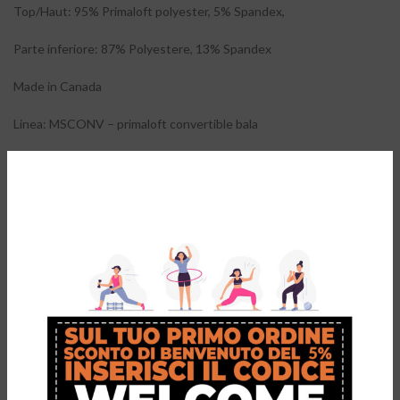
Top/Haut: 95% Primaloft polyester, 5% Spandex,
Parte inferiore: 87% Polyestere, 13% Spandex
Made in Canada
Linea: MSCONV – primaloft convertible bala
RECENSIONI (0)
RESO & CAMBIO GRATUITO
PRODOTTI CORRELATI