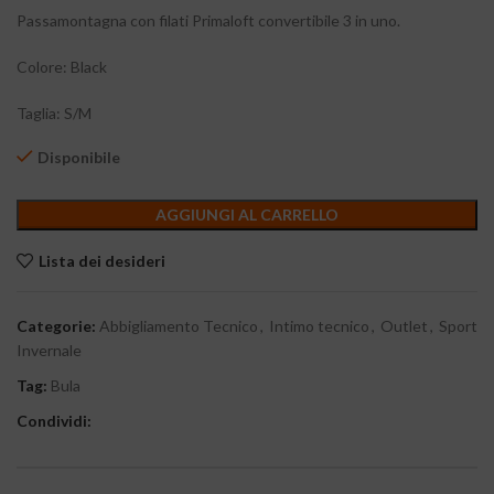
Passamontagna con filati Primaloft convertibile 3 in uno.
Colore: Black
Taglia: S/M
Disponibile
AGGIUNGI AL CARRELLO
Lista dei desideri
Categorie:
Abbigliamento Tecnico
,
Intimo tecnico
,
Outlet
,
Sport
Invernale
Tag:
Bula
Condividi: