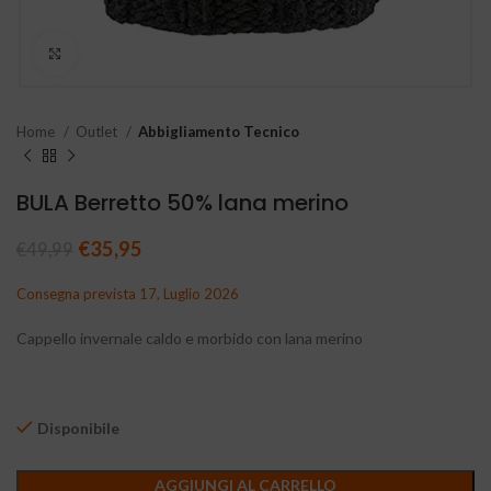
Clicca per ingrandire
Home
Outlet
Abbigliamento Tecnico
BULA Berretto 50% lana merino
Il prezzo originale era: €49,99.
€
35,95
Il prezzo attuale è: €35,95.
€
49,99
Consegna prevista 17, Luglio 2026
Cappello invernale caldo e morbido con lana merino
Disponibile
AGGIUNGI AL CARRELLO