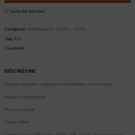
Lista dei desideri
Categorie:
Abbigliamento Tecnico
,
Outlet
Tag:
Bula
Condividi:
DESCRIZIONE
Questo cappello è realizzato in morbida lana / misto acrylic.
Maglia a trama grossa.
Pon pon natural
Colore: Black
Composizione: 50% merino Wool , 50% Acrylic. Pon pon natural