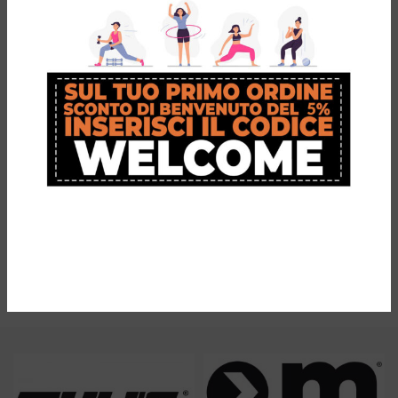
MOTUS T-Vest
BULA Berretto
Giubbotto
invernale
riflettente
€
35,95
Il prezzo
Il prezzo
€
49,99
originale era:
attuale
Cappello invernale caldo e
€
24,90
€49,99.
è:
morbido con pon pon di pelliccia
€35,95.
Giubbotto riflettente
di volpe.
idrorepellente Motus T-Vest