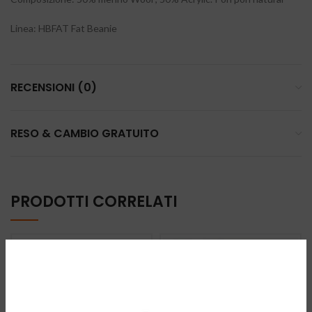
Linea: HBFAT Fat Beanie
RECENSIONI (0)
RESO & CAMBIO GRATUITO
PRODOTTI CORRELATI
-28%