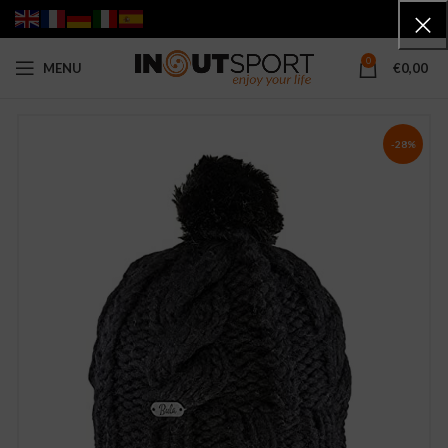
0
MENU
€
0,00
-28%