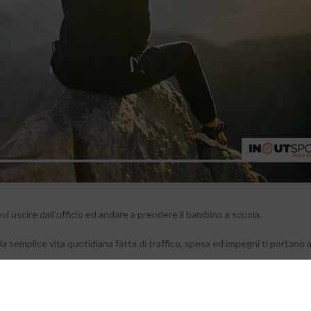
evi uscire dall’ufficio ed andare a prendere il bambino a scuola.
e la semplice vita quotidiana fatta di traffico, spesa ed impegni ti portano 
tempo per te e per “respirare”. Non per tanto, ma un momento per evadere 