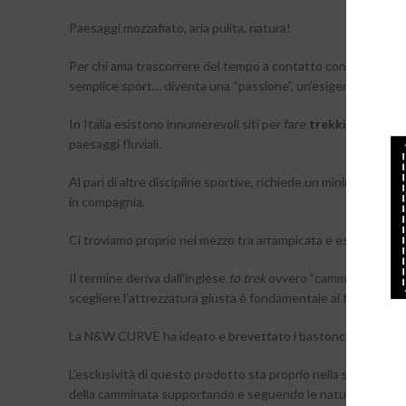
Paesaggi mozzafiato, aria pulita, natura!
Per chi ama trascorrere del tempo a contatto con la quest’ult
semplice sport… diventa una “passione”, un’esigenza che dura
In Italia esistono innumerevoli siti per fare
trekking
, sia pe
paesaggi fluviali.
Al pari di altre discipline sportive, richiede un minimo di pre
in compagnia.
Ci troviamo proprio nel mezzo tra arrampicata e escursionis
Il termine deriva dall’inglese
to trek
ovvero “camminare lentame
scegliere l’attrezzatura giusta è fondamentale ai fini dello sp
La N&W CURVE ha ideato e brevettato i bastoncini “
ERGO
L’esclusività di questo prodotto sta proprio nella sua doppia
della camminata supportando e seguendo le naturali funzional