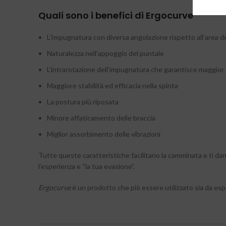
Quali sono i benefici di Ergocurve
L’Impugnatura con diversa angolazione rispetto all’area d
Naturalezza nell’appoggio del puntale
L’intrarotazione dell’impugnatura che garantisce maggior 
Maggiore stabilità ed efficacia nella spinta
La postura più riposata
Minore affaticamento delle braccia
Miglior assorbimento delle vibrazioni
Tutte queste caratteristiche facilitano la camminata e ti dann
l’esperienza e “la tua evasione”.
Ergocurve
è un prodotto che piò essere utilizzato sia da espe