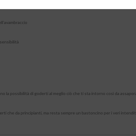
ell’avambraccio
sensibilità
o la possibilità di goderti al meglio ciò che ti sta intorno così da assapo
rti che da principianti, ma resta sempre un bastoncino per i veri intendit