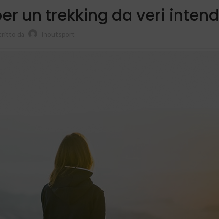
er un trekking da veri intend
critto da
Inoutsport