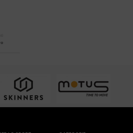
ti
ro