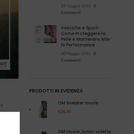
24 Giugno 2025
0
Commenti
Vesciche e Sport:
Come Proteggere la
Pelle e Mantenere Alte
le Performance
30 Maggio 2025
0
Commenti
PRODOTTI IN EVIDENZA
OM Sneaker Insole
ad
€
26,90
dalla
OM Insole Junior solette