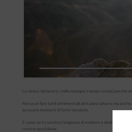
Lo stress del lavoro, i mille impegni, i tempi contati perché d
Non puoi fare tardi altrimenti gli altri piani saltano, ma anch
accusare momenti di forte tensione.
E come se tu sentissi l’esigenza di evadere e dedicarti del 
routine quotidiana.