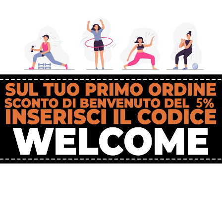
ima, il trekking outdoor è davvero la soluzione perfetta, infatti non è so
 una vita intera.
r chi preferisce le zone di montagna, sia per chi preferisce le località marit
parazione atletica anche se è accessibile a tutti; può essere praticato sia 
mo.
nte” o “viaggiare a lungo” e visto che i percorsi sono dinamici e a tratti
ort stesso e oltre ai benefici della sicurezza.
CURVE
”
.
 curvatura dell’impugnatura. Infatti, si riesce ad inserire nel movimento n
ità del movimento e delle articolazioni.