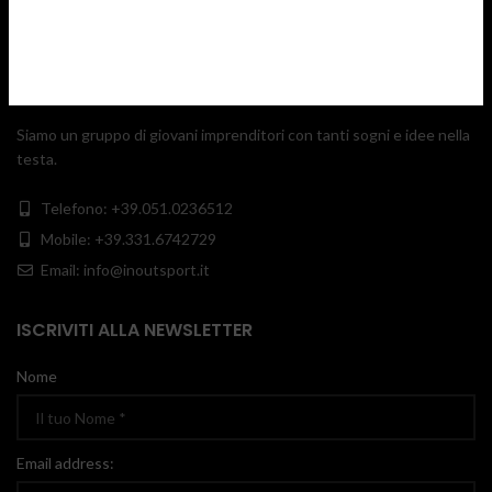
Siamo un gruppo di giovani imprenditori con tanti sogni e idee nella
testa.
Telefono: +39.051.0236512
Mobile: +39.331.6742729
Email: info@inoutsport.it
ISCRIVITI ALLA NEWSLETTER
Nome
Email address: